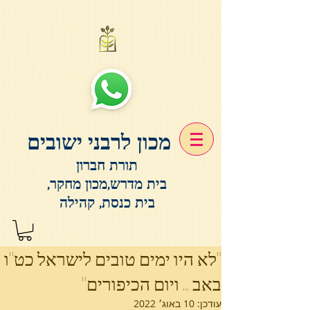
מכון לרבני ישובים
תורת חברון
בית מדרש,מכון מחקר,
בית כנסת, קהילה
"לא היו ימים טובים לישראל כט"ו
באב ... ויום הכיפורים"
עודכן:
10 באוג׳ 2022