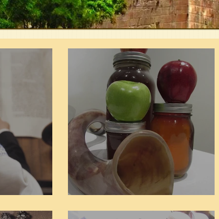
חודש כסלו - הזמן לחיזוק
הרהורים בנוגע לתשעה באב
סעודת פור
 בה'
פרשת ניצבים
חיי אבר