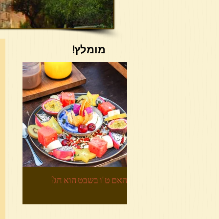
מומלץ!
האם ט"ו בשבט הוא חג?
הביטחון