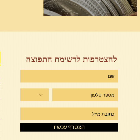
חיי אברהם פרשת ראה
ז
להצטרפות לרשימת התפוצה
י
ש
ר
מ
מ
מ
ע
מ
הצטרף עכשיו
מ
מ