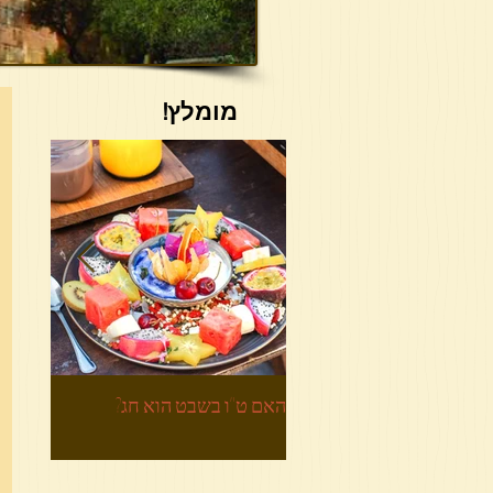
מומלץ!
האם ט"ו בשבט הוא חג?
הביטחון