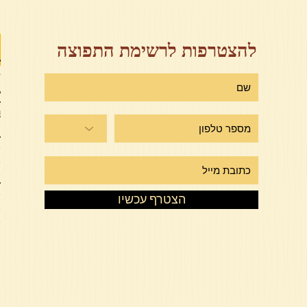
ז
להצטרפות לרשימת התפוצה
י
ש
ר
מ
מ
מ
ע
מ
הצטרף עכשיו
מ
מ