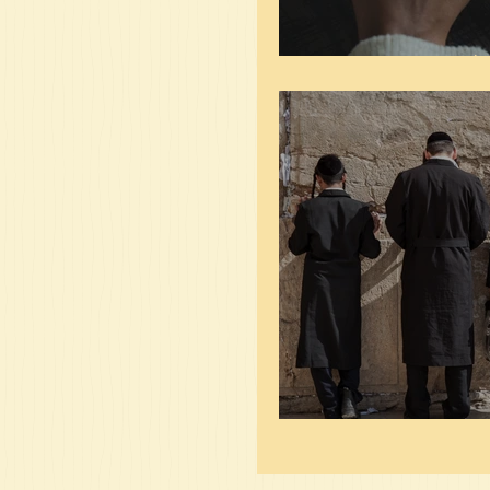
לק
חורבן