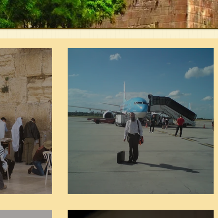
חודש כסלו - הזמן לחיזוק
הרהורים בנוגע לתשעה באב
סעודת פור
 בה'
פרשת מסעי
חורבן וג