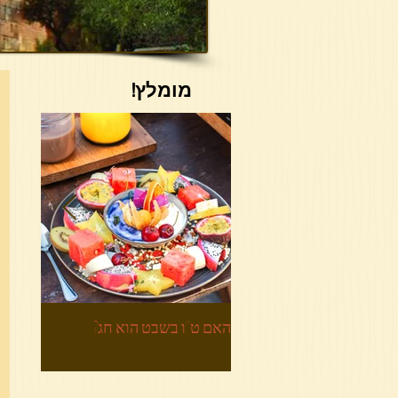
מומלץ!
האם ט"ו בשבט הוא חג?
הביטחון