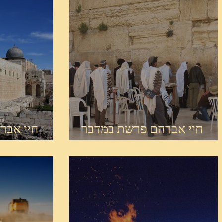
חיי אברהם פרשת במדבר
חיי אבר
תש"פ
תש"פ