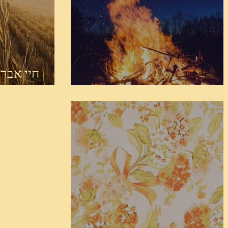
חיי אברהם ל"ג בעומר תש"פ
מות-קדו