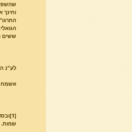
שהשפיע 
וחינך א
התרגו"י
הגואלים
ששים רב
לע"נ הר
אשמח לקבל 
[1]וב
שמות. ו