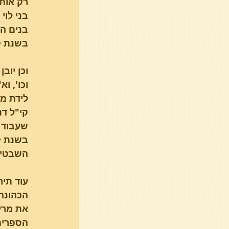
רק אותן
בני לוי
בנים הי
בשנת קל
וכן יוב
וכו', ו
לידת מש
קי"ל דנ
שעבוד כ
בשנת קל
השבטים 
עוד תי
הכהונה,
את מרע"