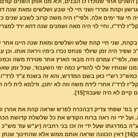
 השנים אחר שנולדו לו הבנים, ולא מנו אותן השנים קודם
 גרשון וקהת ומררי ושני חיי לוי שבע ושלשים ומאת שנה ד
ה חי עוד ימים אלה. ולפי"ז היה משה קרוב לשבע שנים 
"ז לרד"ו, וחיי לוי היה מאה ושמנים שנה דהא ירד למצרי
ן בקהת, שני חיי קהת שלש ושלשים ומאת שנה היינו אחר שה
א"כ שפיר היה זמן שיולד פנחס נכדו בימיו ויראה אותו. וכן
ה, ולפי"ז עמרם היה מבאי הארץ אחר פטירת משה וכמש"כ
מנו שנותיו של לוי להודיע כמה ימי השעבוד, שכל זמן שא
מש"כ רש"י כאן בשם המדרש, והא זה בשנת צ"ד לרד"ו, וא
"ז לרד"ו אחרי לידת משה וזה לא יתכן. ודלמא לית ליה 
קיים לא היה שעבוד[15].
רץ בס' שפתי צדיק דבהכרח לפרש שראה קהת את אהרן שהי
 ועל ידי זה ראה ברוח הקודש את כל שלשלת קדושת הכהו
ה במדרגתו שעל ידי זה זכו בני רחביה (יע"ש עוד מש"כ בז
הספרים[16] דאין הכוונה שראה אותם ממש אלא שהחינוך שנת