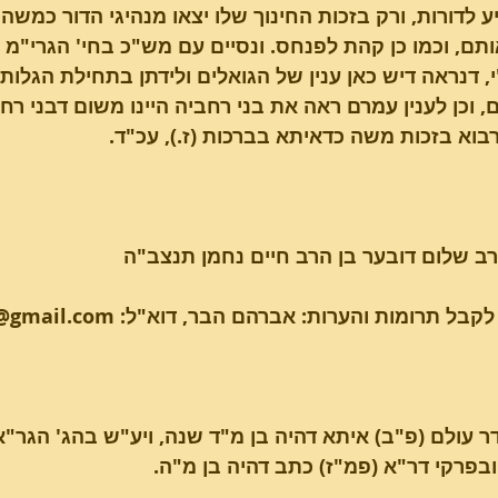
לדורות, ורק בזכות החינוך שלו יצאו מנהיגי הדור כמשה וא
ותם, וכמו כן קהת לפנחס. ונסיים עם מש"כ בחי' הגרי"מ פ
, דנראה דיש כאן ענין של הגואלים ולידתן בתחילת הגלות,
, וכן לענין עמרם ראה את בני רחביה היינו משום דבני רח
וא בזכות משה כדאיתא בברכות (ז.), עכ"ד.
ב שלום דובער בן הרב חיים נחמן תנצב"ה
תרומות והערות: אברהם הבר, דוא"ל: chayeiavraham@gmail.com
סדר עולם (פ"ב) איתא דהיה בן מ"ד שנה, ויע"ש בהג' הגר"א
בפרקי דר"א (פמ"ז) כתב דהיה בן מ"ה.