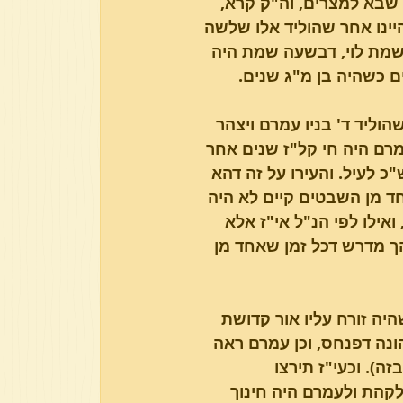
 שבא למצרים, וה"ק קרא, 
היינו אחר שהוליד אלו שלשה 
כשמת לוי, דבשעה שמת היה 
ם כשהיה בן מ"ג שנים.
וליד ד' בניו עמרם ויצהר 
 עמרם היה חי קל"ז שנים אחר 
 לעיל. והעירו על זה דהא 
חד מן השבטים קיים לא היה 
ילו לפי הנ"ל אי"ז אלא 
הך מדרש דכל זמן שאחד מן 
ה זורח עליו אור קדושת 
נה דפנחס, וכן עמרם ראה 
ה). וכעי"ז תירצו 
ן לקהת ולעמרם היה חינוך 