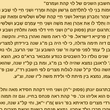
חשבון השנים של לוי קהת ועמרם"
ְמוֹת בְּנֵי לֵוִי לְתֹלְדֹתָם גֵּרְשׁוֹן וּקְהָת וּמְרָרִי וּשְׁנֵי חַיֵּי לֵוִי שֶׁבַ
ִצְהָר וְחֶבְרוֹן וְעֻזִּיאֵל וּשְׁנֵי חַיֵּי קְהָת שָׁלֹשׁ וּשְׁלֹשִׁים וּמְאַת שָׁנָ
פרשת בשלח
טו בשבט - השירה של
ָּה וַתֵּלֶד לוֹ אֶת אַהֲרֹן וְאֶת מֹשֶׁה וּשְׁנֵי חַיֵּי עַמְרָם שֶׁבַע וּשְׁלֹ
הבריאה
רגום יונתן (פסוק ט"ז) ושני חיוי דלוי מאה ותלתין ושבע 
ן פרקייא דישראל. פי' לוי ראה משה ואהרן בחייו. והקשה בס
ן ל' עמד לפני פרעה וז' שני השובע וב' שני הרעב, ולוי נול
 שנים נולדו כל השבטים כנודע ומבואר ברא"ם כאן, הוצא 
 לראובן נמצא שהיה לוי בן מ"ג, ומת בן קל"ז שנה, שהוא
משה נולד ק"ל שנה לגלות מצרים לפי חשבון רד"ו, שבן פ'
מו, נמצא בין מיתת לוי ולידת משה ל"ו שנה, וצ"ע.
תרגום יונתן (פסוק י"ח) ושני חיוי דקהת חסידא מאה ותלת
 הוא אליהו וכו'. פי' קהת ראה פנחס בחייו. וגם זה תמו
רדי מצרים כדאיתא בפ' ויגש )מ"ו י"א(, וחי קל"ג שנה, ואפ
רי מררי נולד אחריו, נמצא פנחס בשעת יציאת מצרים בן 