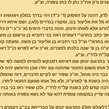
ים ורק אח"כ נתן לו בתו צפורה, וצ"ע.
 לדון, דהנה על הפסוק (ד' כ"ד) ויהי בדרך במלון ויפגשהו 
 מל את אליעזר בנו, ומקורו בנדרים (לא:), ושם איתא 
רוג אלא לאותו תינוק. והנה בדברי הימים (א' כ"ג י"ז) כתי
וא בתרגו"י וצ"ל בני רחביא בן אליעזר בן משה. ומעתה
"ה בן פ' שנה בלכתו למצרים, וא"כ א"א לפרש כנ"ל דאליע
"ח לרד"ו, וצ"ע.
 אותו משום התנאי שהתנה עם יתרו שבן הראשון יהיה לע
כבר היה מהול, וא"כ שפיר יש לקיים הדברים, דזה שהמל
יה בשנת פ' למרע"ה, ולא מל אותו מטעם התנאי ליתרו, א
ה עדיין במקומה עומדת דהא עוד לא נשא צפורה באותה ש