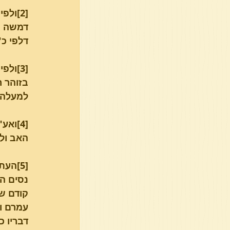
[2]ול
דמשה הי
דלפי כ"
[3]ול
בזוהר ר
למעלה 
[4]וא
האב ול
[5]הע
נסים הי
קודם שנ
עמרם וב
דבריו כ