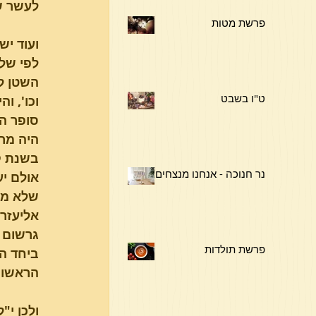
לעשר שנ
פרשת מטות
ועוד יש
לפי שלא
השטן לה
ט"ו בשבט
סופר ה
היה מרע
בשנת קל
נר חנוכה - אנחנו מנצחים !
שלא מל
אליעזר 
גרשום ה
פרשת תולדות
הראשונ