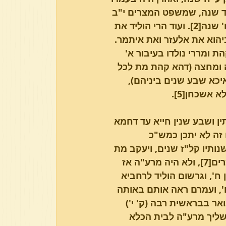
ד שנה, שמשפט המצרים י"ב 
חדש כדתנן בסוף פרק ב' דעדיות, א"כ היה גדול מפנחס בן בנו בו' שנה[2]. ועוד הרי הוליד את 
ביהוא את אלעזר ואת איתמר. 
 ואביהוא ואלעזר נולדו בעיבור א'[3], וגם קהת ומררי נולדו בעיבור א' 
א' לג' שנה ומחצה (דהא קהת מת לכל 
יכא שבע שנים ביניהם), 
 אשכחן[5].
ין ושבע שנין חייא עד דחמא 
זה לא יתכן כמש"כ 
ותיו קל"ז שנים, ויעקב מת 
בי"ז שנה לגלות מצרים[6], א"כ מת עמרם בקנ"ד שנה לגלות מצרים[7], ולא היה מרע"ה אז 
היה בן ח', וגרשום הוליד לרחביא 
ח', ועמרם ראה אותם באותה 
ר בבראשית רבה (ק' י') 
יתרו השליך מרע"ה לבית הכלא 