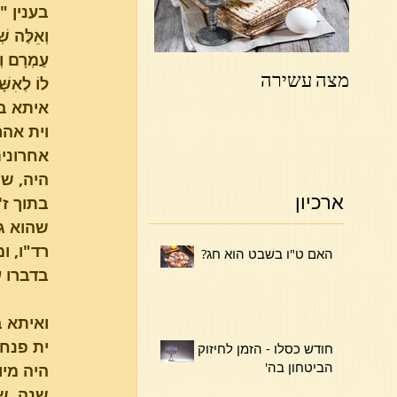
בענין "
וְאֵלֶּה שׁ
עַמְרָם וְי
מצה עשירה
פרשת ויקהל פקודי
לוֹ לְאִשׁ
איתא בת
וית אהר
היה, שב
ארכיון
בתוך ז'
שהוא ג'
רד"ו, ו
האם ט"ו בשבט הוא חג?
בדברו ע
ואיתא ב
ית פנחס
חודש כסלו - הזמן לחיזוק
הביטחון בה'
היה מיו
שנה, שה