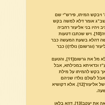
ה' ויבקש המיתו, פירש"י שם 
דרשב"ג אומר דלא למשה בקש 
ב ויהיו בני אליעזר רחביה 
וכו', והיאך כתב בתרגו"י דעמרם ראה בני רחביא בן גרשום בן משה[10]. ויש שכתבו דטעות 
 קשה דהלא בשעת המעשה כבר 
זר (וגרשום) נולד(ו) כבר 
אולם יע' בתרגום יונתן שם דאיתא דמבקש להמיתו למשה לפי שלא מל את גרשום[11], והטעם 
"ז וכדאיתא במכילתא, אבל 
אך בקש להמיתו על מילת 
בל לעולם נולדו שניהם 
ביחד הרבה קודם לכן בשנת קל"ח לרד"ו, ולכן שפיר ראו בני בניו של אליעזר[12]. אלא דקושיא 
עה.
ולכן י"ל דלעולם חולק התרגום יונתן על הברייתא בב"ב דעמרם ראה את יעקב[13], דהא בלאו 