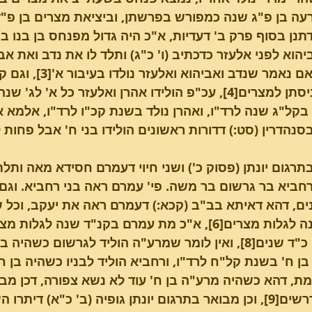
רעה בן פ"ג שנה כמפורש בפרשתן, וביציאת מצרים בן פ"
יהוא לפני אלעזר כדכתיב (ו' כ"ג) ותלד לו את נדב ואת א
ואפילו אם נאמר שנדב
לפני כניסתן למצרים[4], עכ"פ הולידו אהרן ואלעזר כל 
קל"ג שנה לרד"ו, ואהרן נולד בשנת קכ"ו לרד"ו, אלמא א
סנהדרין (סט:) דדורות ראשונים הולידו בני ח' אבל פחות לא
תרגום יונתן (פסוק כ') ושני חיוי דעמרם חסידא מאה ותלת
רחביא בר גרשום בר משה. פי' עמרם ראה בני רחביא. וגם 
ם, דהא דאיתא בב"ב (קכא:) דעמרם ראה את יעקב, וכל שנ
אלא בן כ"ד שנים[8], ואין לומר שמרע"ה הוליד לגרשום כש
ן ח' בשנת קל"ח לרד"ו, ורחביא הוליד לבניו כשהיה בן 
, דהא כשהיה מרע"ה בן ח' עוד לא נשא צפורה, דכן מבוא
ועוד מדרשים[9], וכן מבואר בתרגום יונתן גופיה (ב' כ"א) ד