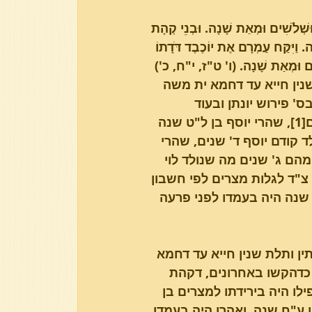
ע וּשְׁלֹשִׁים וּמְאַת שָׁנָה. וּבְנֵי קְהָת 
ה. וַיִּקַּח עַמְרָם אֶת יוֹכֶבֶד דֹּדָתוֹ 
פרשת בא
פרשת וארא
שִׁים וּמְאַת שָׁנָה. (ו' ט"ז, י"ח, כ')
שנין חייא עד דחמא ית משה 
' פירוש יונתן ובעוד 
אחרונים דזה תימה גדולה, כי לוי היה בן מ"ג שנה בירידתן למצרים[1], שהרי יוסף בן ל"ט שנה 
ד קודם יוסף ד' שנים, שהרי 
מהם ג' שנים מה שנולד לוי 
 צ"ד לגלות מצרים לפי חשבון 
 שנה היה בעמדו לפני פרעה 
ין ותלת שנין חייא עד דחמא 
ה כדהקשו באחרונים, דקהת 
ילו היה בירידתו למצרים בן 
ע"ח שנה, ואהרן היה בעמדו 