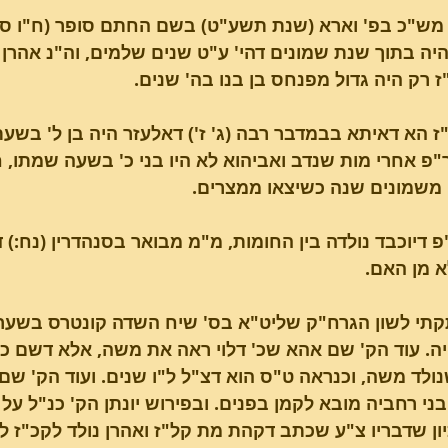
פי מש"כ בפ' וארא (שנת תשע"ט) בשם החתם סופר (ח"ו סי'
ה בתוך שנת שמונים דהי' ע"ט שנים שלמים, וה"נ אהרן 
ז רק היה גדול מפנחס בן בנו בה' שנים.
פי"ז הא דאיתא בבמדבר רבה (ג' ז') דאלעזר היה בן ל' בש
"פ אחרי מות שנדב ואביהוא לא היו בני כ' בשעה שמתו, 
משמונים שנה כשיצאו ממצרים.
ע"פ דיוכבד נולדה בין החומות, מ"מ מבואר בסנהדרין (נח:) 
א מן האם.
תקתי לשון הגרח"ק שליט"א בס' שיח השדה קונטרס בשער
ה. עוד הק' שם אהא שכ' דלוי ראה את משה, אלא דשם כ' 
ולד משה, וכנראה ט"ס הוא דצ"ל ל"ו שנים. ועוד הק' שם א
ני רחביה מובא לקמן בפנים. ובפירוש יונתן הק' כנ"ל על
יון שדבריו צ"ע שכתב דקהת מת קל"ז ואהרן נולד לקכ"ז לג