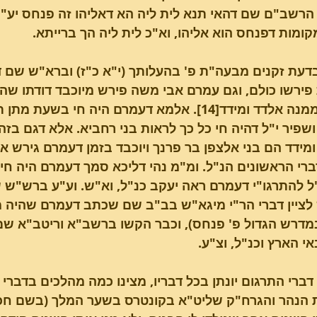
 הרשב"ם שם דהאי תנא לית ליה הא דאליהו זה פנחס יע"ש,
קומות דפנחס הוא אליהו, וא"כ לית ליה הך ברייתא.
דעת זקנים מבעה"ת פ' בהעלותך (י"א כ"ז) וברא"ש שם ד
 פירשו כולם, וגם עמרם אבי משה פירש מיוכבד דודתו ש
והוליד ממנה אלדד ומידד[14]. אלמא דעמרם היה חי 
שפיר י"ל דהיה חי כל כך לראות בני רחביא. אלא דגם בזה
מידד הם בני אלצפן בר פרנך ויוכבד בזמן דעמרם גירש או
רי הראשונים הנ"ל. ומ"מ נהי דליכא סמך דעמרם היה חי 
 להתרגו"י דעמרם ראה יעקב כנ"ל, וא"ש. וע"ע ברש"ש ש
 לציין דברי הר"י מיגא"ש בב"ב שם שכתב דעמרם שהיה מ
מדרש הגדול פ' פנחס), וכבר הקשו ברשב"א וריטב"א שם 
י הארץ וכנ"ל, וצ"ע.
דברי התרגום יונתן בכל דבריו, מצינו כמה מהלכים בדברי
ת הנהר והגרח"ק שליט"א בקונטרס בשער המלך (בשם חכם