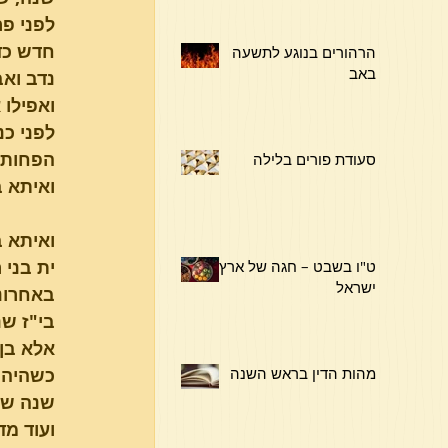
לפני פ
הרהורים בנוגע לתשעה
באב
נדב ואב
הפחות ב
סעודת פורים בלילה
ואיתא ב
ואיתא ב
ית בני 
ט"ו בשבט – חגה של ארץ
ישראל
באחרוני
מהות הדין בראש השנה
כשהיה ב
שנה שמת