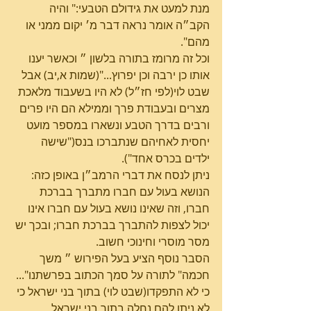
מנת למעט את גידולם הטבעי:" והיה 
הקב״ה אומר נראה דבר מ׳ יקום ממני או 
מהם".
וכל זה מרומז בתורה בלשון ״ וכאשר יענו 
אותו כן ירבה וכן יפרוץ..."(שמות א,יב) אבל 
שבט לוי(לפי חז״ל) לא היו בשעבוד מלאכת 
מצרים ובעבודת פרך וממילא הם היו פרים 
ורבים בדרך הטבע ונשארו במספר מועט 
יחסית לאחיהם שנתברכו בנס("שישה 
ילדים בכרס אחד").
ניתן לנסח את דברי הרמב״ן באופן כזה: 
הנושא בעול עם חברו מתברך בברכת 
חברו, וזה שאינו נושא בעול עם חברו אינו 
יכול לצפות להתברך בברכת חברו; ובכך יש 
מסר מוסרי וחינוכי חשוב.
הסבר נוסף הציע בעל הפירוש ״ משך 
חכמה" לתורה על סמך הכתוב בפרשתנו"... 
כי לא התפקדו(שבט לוי) בתוך בני ישראל כי 
לא ניתן להם נחלה בתוך בני ישראל 