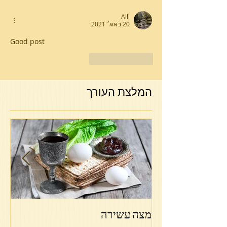
Alli
20 באוג׳ 2021
Good post
לייק
להשיב
המלצת העורך
מצה עשירה
פר