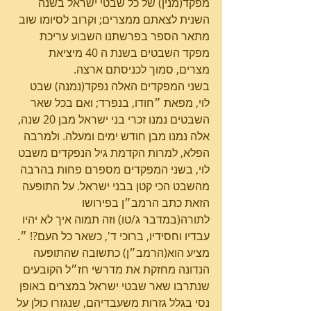
מפקד(מנין) של כל שבטי ישראל בשנה 
השנית לצאתם ממצרים; וקרוב לסיומו שוב 
מתאר הספר בפרשתנו השבוע עריכת 
מפקד השבטים בשנת ה 40 מיציאת 
מצרים, סמוך לכניסתם ארצה.
בשני המפקדים האלה נפקד(נמנה) שבט 
לוי, מפאת ״חודו, בנפרד; ואם בכל שאר 
השבטים נמנו זכרי בני ישראל מבן 20 שנה, 
אלה נמנו מבן חודש ימים ומעלה. ולמרבה 
הפלא, למרות הקדמת גיל הנפקדים משבט 
לוי, בשני המפקדים מספרם פחות בהרבה 
מהשבט הכי קטן בבני ישראל. על התופעה 
הזאת כתב הרמב״ן בפירושו 
לתורה(במדבר ג/טו) וזה תמוה איך לא יהיו 
עבדיו וחסידיו, ברוכי ד', כשאר כל העם?! ״. 
מציע הוא(הרמב״ן) כתשובה שהתופעה 
הנדונה מחזקת את מדרשי חז״ל הקובעים 
שנתרבו שאר שבטי ישראל במצרים באופן 
נסי בגלל גזרות משעבדיהם, שנגזרו כולן על 