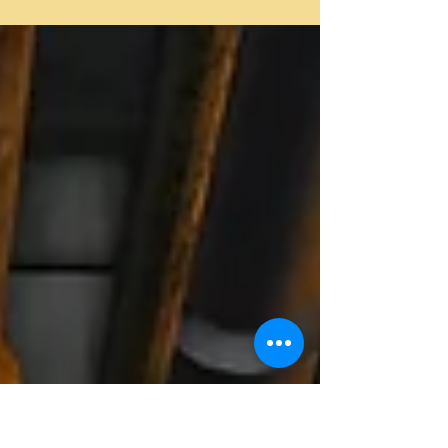
תשנ"א קלט היישוב בית יתיר משפחות רבות ש
עולים ממדינות ברית-המועצות לשעבר. עד מה
התברר שאחדות מן...