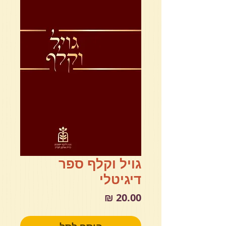
גויל וקלף ספר
דיגיטלי
מחיר