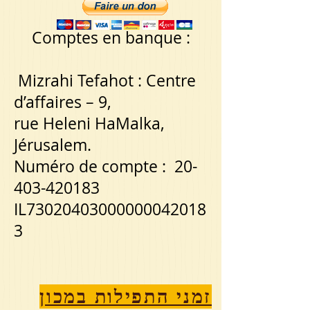
Comptes en banque :
Mizrahi Tefahot : Centre
d’affaires – 9,
rue Heleni HaMalka,
Jérusalem.
Numéro de compte :
20-
403-420183
IL73020403000000042018
3
זמני התפילות במכון