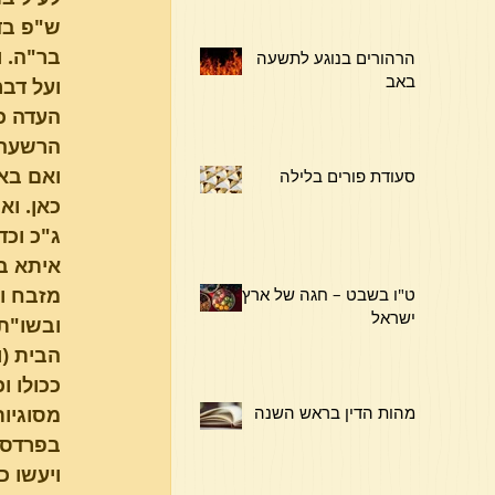
בר"ה. ו
הרהורים בנוגע לתשעה
באב
העדה כו
הרשעה כ
ואם באמ
סעודת פורים בלילה
כאן. וא
ג"כ וכד
איתא בע
מזבח וכו
ט"ו בשבט – חגה של ארץ
ישראל
ובשו"ת
הבית (ו
ככולו ו
מהות הדין בראש השנה
מסוגיות
בפרדס י
ויעשו כ