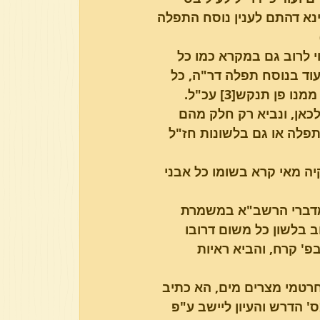
ט"ז ג"כ ראי' מדינא דהתם לענין נוסח התפלה 
והוא דבר פשוט ומצוי לרוב גם במקרא כמו כל 
עוד בנוסח תפלה דר"ה, כל 
 תנקש[3] עכ"ל.
כאן, ונביא רק חלק מהם 
תפלה או גם בלשונות חז"ל 
ה מאי קרא בשומו כל אבני 
 מדברי הרשב"א במשמרת 
וב בלשון כל משום דרובו 
פ' קרח, והביא ראיות 
חרטמי מצרים מים, הא כתיב 
' הדרש והעיון ליישב ע"פ 