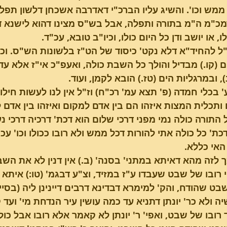
ממש וכו'. והשיג עליו הברכ"י דאדרבה אשכחן דלשון תפלה
מכ"מ ה"מ בתורה ותפלה, אבל בש"ס מצינו דהוא לישנא דע
ו, או יושב ודן כל היום כולו, וכיו"ב טובא, עכ"ד.
(קו.) מבדיל והולך כל השבת כולה, ואעפ"כ אי"ז אלא עד ר
 ובמרגליות הים (טז.) הובא לקמן, ועוד.
' בכלי חמדה (פ' תצא עמ' רכ"ח) וז"ל אין לנו לעשות חילו
ותכלית המצות איזהו הם בין אדם למקום ואיזהו בין אדם לח
ל התורה כולה נמי מפני דרכי שלום הוא דכת' דרכיה דרכי נעם 
כת' כל כולה אתי להורות דכל ממש ולא רובו ככולו וכו' עכ
האי כללא.
 לזה מהא דאיתא במתני' בסנה' (ב.) אין דנין לא את השב
 רובו של שבט שעבדו ע"ז במזיד, וצ"ע דבגמ' (טו:) איתא
ט שהודח, והק' למימרא דבדינא דרבים דיינינן ליה (בסייף
יה ולא כר' יונתן דתניא עד כמה עושין עיר הנדחת מי' ועד ק
 רובו של שבט, ואפי' ר' יונתן לא קאמר אלא רובו אבל כולו