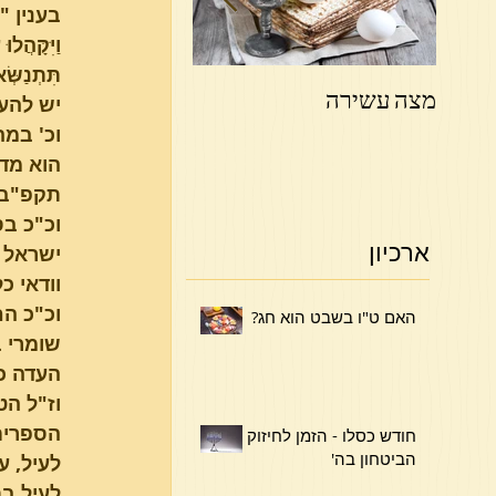
בענין "
וַיִּקָּהֲל
תִּתְנַשּׂ
מצה עשירה
פרשת ויקהל פקודי
יש להעי
וכ' במה
הוא מדכ
תקפ"ב) 
וכ"כ בס
ארכיון
ישראל א
וודאי כ
וכ"כ הח
האם ט"ו בשבט הוא חג?
שומרי ב
העדה כל
וז"ל הט
הספרים 
חודש כסלו - הזמן לחיזוק
הביטחון בה'
לעיל, ע
לעיל בת