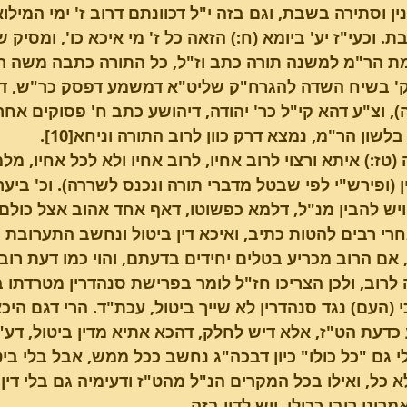
ן וסתירה בשבת, וגם בזה י"ל דכוונתם דרוב ז' ימי המילו
. וכעי"ז יע' ביומא (ח:) הזאה כל ז' מי איכא כו', ומסי
ת הר"מ למשנה תורה כתב וז"ל, כל התורה כתבה משה רבי
והק' בשיח השדה להגרח"ק שליט"א דמשמע דפסק כר"ש, דמ
, וצ"ע דהא קי"ל כר' יהודה, דיהושע כתב ח' פסוקים אחרו
בלשון הר"מ, נמצא דרק כוון לרוב התורה וניחא[10].
(טז:) איתא ורצוי לרוב אחיו, לרוב אחיו ולא לכל אחיו, 
 (ופירש"י לפי שבטל מדברי תורה ונכנס לשררה). וכ' ביער
ויש להבין מנ"ל, דלמא כפשוטו, דאף אחד אהוב אצל כולם
רי רבים להטות כתיב, ואיכא דין ביטול ונחשב התערובת ככ
 אם הרוב מכריע בטלים יחידים בדעתם, והוי כמו דעת רוב, 
לרוב, ולכן הצריכו חז"ל לומר בפרישת סנהדרין מטרדתו ב
י (העם) נגד סנהדרין לא שייך ביטול, עכת"ד. הרי דגם היכא 
דעת הט"ז, אלא דיש לחלק, דהכא אתיא מדין ביטול, דע"י 
לי גם "כל כולו" כיון דבכה"ג נחשב ככל ממש, אבל בלי בי
א כל, ואילו בכל המקרים הנ"ל מהט"ז ודעימיה גם בלי דין 
רינן רובו ככולו, ויש לדון בזה.