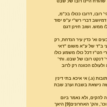
שהודח היינו רובו של שבט 
רובו, דרובו ככולו בכ"מ, 
 דמיושב דברי רש"י ע"פ יסוד 
ו ממש. ושוב חזינן דגם 
ם וא' כדין עיר הנדחת, רק 
עי ב"ד של ע"א משום "דאי 
 הט"ז דכל כולו משמע כולו 
דנקט רובו של שבט. ותי' 
לעולם הכוונה רק לרוב 
ת (ג.) אי איכא בתי דינין 
אשה נישאת בשבת וערב שבת 
ה להקים, ולא נאמר ביום 
הקים, מלמד שכל שבעת ימי המלואים היה משה מעמידו ומפרקו וכו', והק' האחרונים[9] היאך 