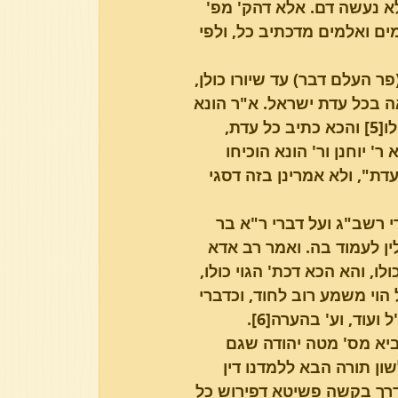
א נעשה דם. אלא דהק' מפ' 
ם ואלמים מדכתיב כל, ולפי 
פר העלם דבר) עד שיורו כולן, 
ה בכל עדת ישראל. א"ר הונא 
בריה דרב הושעיא ה"נ מסתברא דבכל התורה כולה קי"ל רובו ככולו[5] והכא כתיב כל עדת, 
' יוחנן ור' הונא הוכיחו 
דת", ולא אמרינן בזה דסגי 
רשב"ג ועל דברי ר"א בר 
לין לעמוד בה. ואמר רב אדא 
, והא הכא דכת' הגוי כולו, 
 הוי משמע רוב לחוד, וכדברי 
וד, וע' בהערה[6].
ביא מס' מטה יהודה שגם 
ון תורה הבא ללמדנו דין 
דרך בקשה פשיטא דפירוש כל 