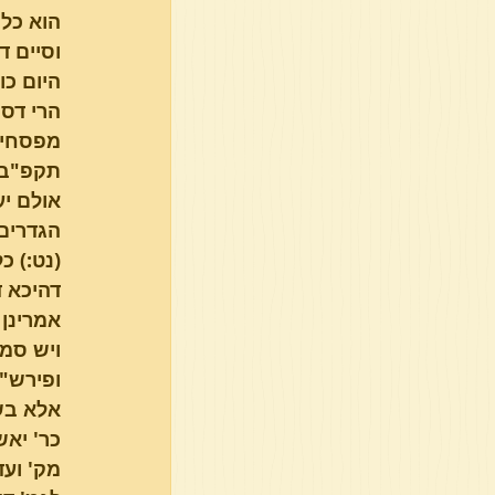
הוא כל 
וסיים ד
היום כול
מפסחים 
תקפ"ב),
אולם יע
הגדרים 
(נט:) כ
דהיכא ד
אמרינן 
ויש סמך
ופירש"י
אלא בשב
כר' יאש
מק' ועד