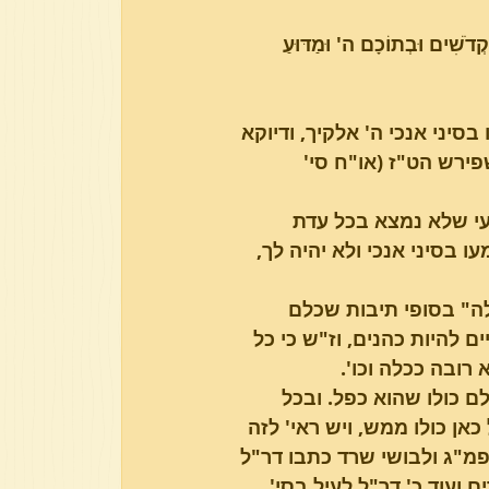
קְדֹשִׁים וּבְתוֹכָם ה' וּמַדּוּעַ 
פרשת בא
פרשת וארא
סיני אנכי ה' אלקיך, ודיוקא 
פירש הט"ז (או"ח סי' 
עי שלא נמצא בכל עדת 
 בסיני אנכי ולא יהיה לך, 
לה" בסופי תיבות שכלם 
ם להיות כהנים, וז"ש כי כל 
ובה ככלה וכו'.
ם כולו שהוא כפל. ובכל 
אן כולו ממש, ויש ראי' לזה 
פמ"ג ולבושי שרד כתבו דר"ל 
 ועוד כ' דר"ל לעיל בסי' 