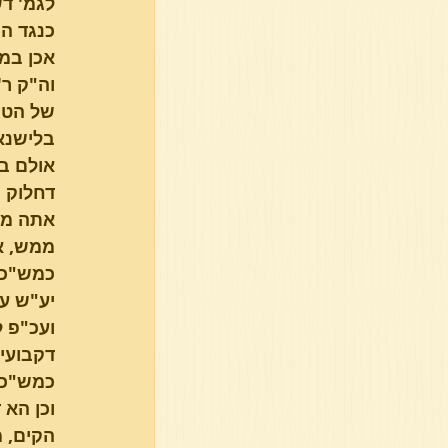
לגמ' דש
כנגד הג
אכן במה
וה"ק ר'
של הט"ז
בלישנא 
אולם במ
דחלוק ב
אתה מוצ
ממש, אל
כמש"כ 
יע"ש עוד
ועכ"פ ל
דקבועי
כמש"כ ת
וכן הא 