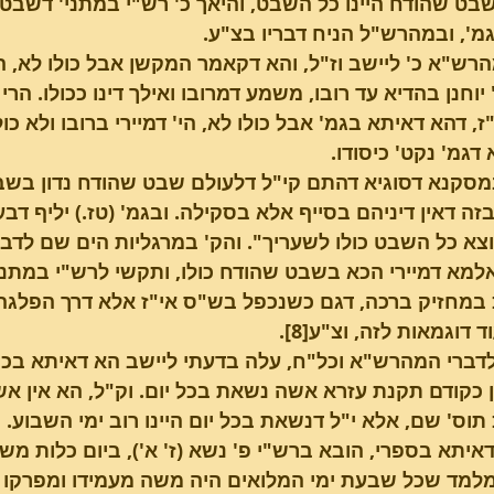
בט שהודח היינו כל השבט, והיאך כ' רש"י במתני' דשבט 
מ', ובמהרש"ל הניח דבריו בצ"ע.
רש"א כ' ליישב וז"ל, והא דקאמר המקשן אבל כולו לא, הי' 
 יוחנן בהדיא עד רובו, משמע דמרובו ואילך דינו ככולו. הרי
, דהא דאיתא בגמ' אבל כולו לא, הי' דמיירי ברובו ולא כול
דגמ' נקט' כיסודו.
סקנא דסוגיא דהתם קי"ל דלעולם שבט שהודח נדון בשבעי
זה דאין דיניהם בסייף אלא בסקילה. ובגמ' (טז.) יליף דב
א כל השבט כולו לשעריך". והק' במרגליות הים שם לדברי
מא דמיירי הכא בשבט שהודח כולו, ותקשי לרש"י במתני' 
במחזיק ברכה, דגם כשנכפל בש"ס אי"ז אלא דרך הפלגה ו
 דוגמאות לזה, וצ"ע[8].
דברי המהרש"א וכל"ח, עלה בדעתי ליישב הא דאיתא בכתובו
ן כקודם תקנת עזרא אשה נשאת בכל יום. וק"ל, הא אין 
וס' שם, אלא י"ל דנשאת בכל יום היינו רוב ימי השבוע.
דאיתא בספרי, הובא ברש"י פ' נשא (ז' א'), ביום כלות מש