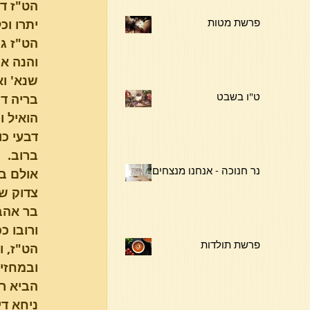
הט"ז דא
פרשת מטות
יתרו וכ
הט"ז גם
והנה אי
שנא' וא
ט"ו בשבט
הואיל ו
דבעי כו
ברוב.
נר חנוכה - אנחנו מנצחים !
אולם במ
צדוק שה
בר אהבה
ורובו כ
פרשת תולדות
הט"ז, ו
ובמחזיק
הביא רא
ניחא די