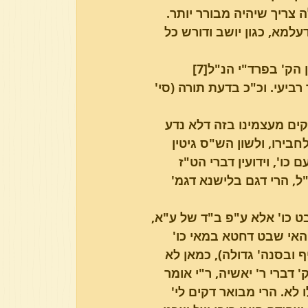
 צריך שיהיה מבורר יותר. 
למא, כגון יושב ודורש כל 
הרי דס"ל להחיד"א דלא נקט' כיסוד של הט"ז בלשונות הש"ס. וכן הק' בפרד"י הנ"ל[7] 
ביעי. וכ"כ בדעת תורה (סי' 
קים מעצמינו בזה דלא נדע 
בירו, ולשון הש"ס גיטין 
כו', וידועין דברי הט"ז 
"ל, הרי דגם בלישנא דגמ' 
ט כו' אלא ע"פ ב"ד של ע"א, 
 האי שבט דחטא במאי כו' 
 ובסנה' גדולה), כמאן לא 
' דברי ר' יאשיה, ר"י אומר 
 לא. הרי מבואר דקים לי' 