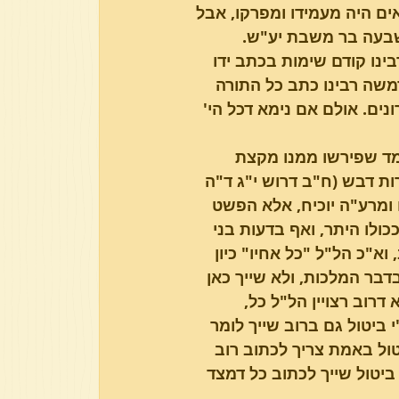
אים היה מעמידו ומפרקו, אבל 
ק שבעה בר משבת יע"ש.
נו קודם שימות בכתב ידו 
שה רבינו כתב כל התורה 
נים. אולם אם נימא דכל הי' 
מלמד שפירשו ממנו מקצת 
ות דבש (ח"ב דרוש י"ג ד"ה 
 ומרע"ה יוכיח, אלא הפשט 
ולו היתר, ואף בדעות בני 
וא"כ הל"ל "כל אחיו" כיון 
דבר המלכות, ולא שייך כאן 
דרוב רצויין הל"ל כל, 
ביטול גם ברוב שייך לומר 
טול באמת צריך לכתוב רוב 
ביטול שייך לכתוב כל דמצד 