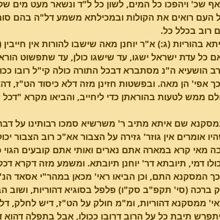
ף שכ' ויהפכו כל המים, לשון כל ל"ד ונשאר מעט מים של
ל העם רואים את הקולות ובמכילתא משמע דל"ה בהם סומי
 רוב בכלל כל.
תא בהוריות (ג:) א"ר יוחנן מאה שישבו להורות אין חייבין (
ם כל עדת ישראל ישגו, עד שישגו כולן, עד שתפשוט הורא
כך אפי' הן מאה. ובפשטות חזינן מזה דלא כיסוד הט"ז, דהא ר
לם ממש לטעות בהוראתן כדי ליחייב, והביאו מקרא "דכל ע
סקנא שם איתא מתיב ר' משרשיא סמכו רבותינו על דברי 
יו אומרים אין גוזר' גזירה על הצבור אא"כ רוב הצבור יכו
 מאי קרא במארה אתם נארים ואותי אתם קובעים הגוי כולו
כולו דמי, תיובתא דר' יוחנן תיובתא. ומשמע מזה דקרא דכל
כך המסקנא התם, וכן הביאו ראי' מכאן במהר"י אסאד הנ"ל וע
 ברכה (סי' תקפ"ב סק"ו) פלפל בסוגיא דהוריות, ושוב ה
י' ממסקנא דהוריות, ומ"מ חולק על הט"ז, דיש לחלק, דלש
תפרש תיבת כל על הרוב דרובו ככולו, אבל בתפלה דהוא 