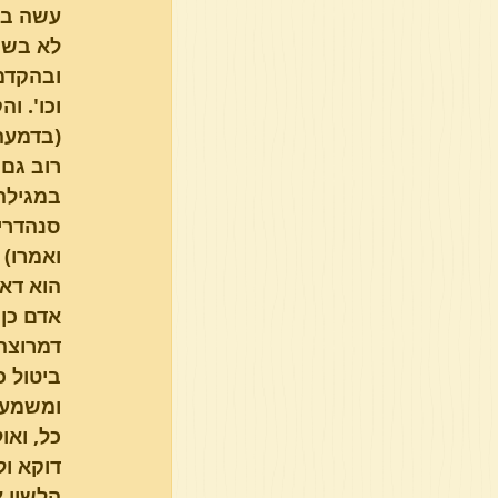
עשה בני
לא בשבת
ובהקדמ
וכו'. 
(בדמעה)
רוב גם 
במגילה 
סנהדרין
ואמרו) 
הוא דאח
אדם כן,
דמרוצה 
ביטול כ
ומשמע כ
כל, ואו
דוקא ול
הלשון אמ