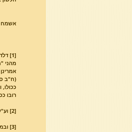
אשמח לקבל 
[1] ד
מהני "מ
אמרינן 
(ח"ב סי
ככולו, 
רובו ככ
[2] וע"ע בספרו לוח ארש (דף ס"א) הובא במחזיק ברכה המובא לקמן.
[3] ובמחזיק ברכה שם כ' דכוון לר' זלמן הענא ולא לבעל הלבוש.