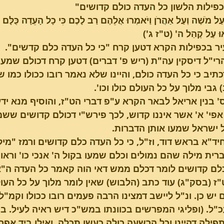
כפילות הלשון כל העדה כולם קדושים"
וּ עַל מֹשֶׁה וְעַל אַהֲרֹן וַיֹּאמְרוּ אֲלֵהֶם רַב לָכֶם כִּי כָל הָעֵדָה כֻּלָּם 
ְאוּ עַל קְהַל ה' (ט"ז ג')
פרשת בשלח
טו בשבט - השירה של
ר בכפילות הקרא דטען קרח "כי כל העדה כלם קדשים".
הבריאה
רי"ל דיסקין עה"ת (ריש פ' דברים) דטען קרח דכולם שמעו ב
תיב כי כל העדה כולם, והיינו שלא נאמר רובו ככולו כמו ש
גבי מלוך על כל העולם כולו וכו'.
' בנין אריאל לבאר הקרא ע"פ דברי הט"ז, והוסיף מנא יד
פי' א' אשר איננו קדוש, לכך פירש"י דכולם קדושים ששמעו
ל ישראל שמעו אותן הדברות.
יד"א בראש דוד, וז"ל, כי כל העדה כלם קדושים ורמז "מי
רית מילה שהם נמולים וכלם שמעו בקול ה' אנכי כו' וראויי
ם קדושים לומר דכלם ממש דאי הוה קאמר כל העדה ה"א ר
"ז (בסק"ג) עוד כתב (הלבוש) שאין לומר מלוך על כל העול
יש כן. ונ"ל ליישב דמצינו הרבה פעמים רובו ככולו וקמ"ל כ
כ"ל. (ופליגי המפרשים בכוונתו במש"כ דיש ראיה לעיל. ב
פילה דהיינו וכל הרשעה כולה כעשן תכלה, ואילו ביד אפרים