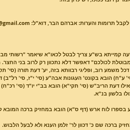
תרומות והערות: אברהם הבר, דוא"ל: chayeiavraham@gmail.com
לדעה קמייתא בש"ע צריך לבטל לכאו"א שיאמר "רשותי מבוט
בוטלת לכולכם" דאפשר דלא נתכוון רק לרוב בני החצר. מ
דכל משמע רוב, ופליגי רבוותא בזה, יע' דעת תורה (סי' ת
' ע"ח) הובא בקונט' העגונות אבה"ע (סי' י"ז, סי' רל"ב) ד
ואילו דעת הריב"ש (סי' תקי"א) הובא בב"י יו"ד (סי' רכ"ח
ולו בלשון בנ"א.