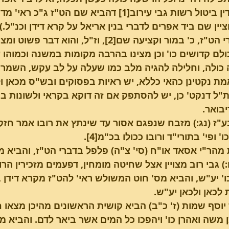
ש"פ בדין ביטול רשות גבי עירוב[1] דהביא שם ה
ציין שם ביד אפרים לדברי בנין אריאל על קרא דידן וכנ"ל.)
ועל דברי הט"ז, כ' במור וקציעה שם[2], וז"ל, 
לם קדושים כו' וכן מצינו בהרבה מקומות במשנה וכמוהו 
ולה, וחלילה להגיה מלב כמו שעלה על לב עקש, השמר ממנו פן
ת נקטינן כהאי כללא, יש ראיות בפסוקים ובש"ס מכאן ול
ת"ל דנקט' כן, יש להסתפק אם זה דוקא בקראי ולשונות ב
יבואר. 
"ז (נג:) מזבח שנפגם אסור עד שינתץ את רובו אמר חזקי
' ופי' בתורי"ד ורובו ככולו בכ"מ[4].
 מהר"י אסאד או"ח (סי' צ"ה) פלפל בדברי הט"ז, והביא
:) גבי רוב מצויין אצל שחיטה מומחין, דפעמים מזכירין הר
כו' יע"ש, והביא מס' חוט המשולש ראי' להט"ז מקרא דידן ב
 לכאן ולכאן יע"ש.
וסף שמות (ז' כ"ב) הביא קושית הראשונים מהיכן מצאו 
ן משה ואהרן כו' ויהפכו כל המים אשר ביאר לדם. והביא מס