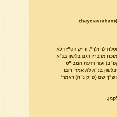
לת לך ולך", ודייק הט"ז דלא 
וכח מדבריו דגם בלשון בנ"א 
קפ"ב) ועוד דדעת המבי"ט 
בלשון בנ"א לא אמר' רובו 
) וש"ך שם (ס"ק נ"ח) דאמר' 