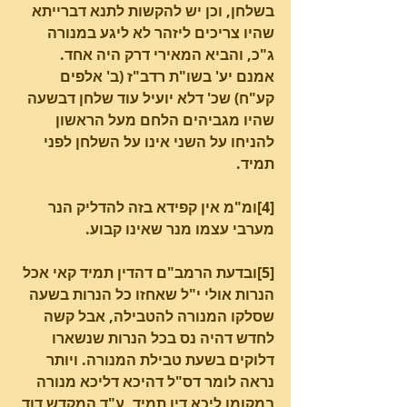
בשלחן, וכן יש להקשות לתנא דברייתא 
שהיו צריכים ליזהר לא ליגע במנורה 
ג"כ, והביא המאירי דרק היה אחד. 
אמנם יע' בשו"ת רדב"ז (ב' אלפים 
קע"ח) שכ' דלא יועיל עוד שלחן דבשעה 
שהיו מגביהים הלחם מעל הראשון 
להניחו על השני אינו על השלחן לפני 
תמיד.
[4]ומ"מ אין קפידא בזה להדליק הנר 
מערבי עצמו מנר שאינו קבוע.
[5]ובדעת הרמב"ם דהדין תמיד קאי אכל 
הנרות אולי י"ל שאחזו כל הנרות בשעה 
שסלקו המנורה להטבילה, אבל קשה 
לחדש דהיה נס בכל הנרות שנשארו 
דלוקים בשעת טבילת המנורה. ויותר 
נראה לומר דס"ל דהיכא דליכא מנורה 
במקומו ליכא דין תמיד, ע"ד המקדש דוד 