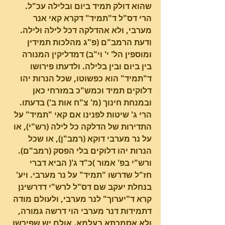
שהוא דולק תמיד ביום ובלילה עכ"ל. 
הרי דס"ל ד"תמיד" דקרא קאי אנר 
מערבי, ולא אהדלקה דכל לילה ולילה.
ודעת הרמב"ם (פ"ג מהלכות תמידין 
ומוספין הל' י' וי"ב) דמדליקין המנורה 
בין ביום ובין בלילה. ולדעתו פירושו 
ד"תמיד" הוא כפשוטו, שכל הנרות יהו 
דלוקים תמיד וכמש"כ במזרחי כאן 
ובמנחת חינוך (מ' צ"ח אות ב') בדעתו.
הרי ג' שיטות לפנינו אם קאי "תמיד" על 
התדירות של הדלקה כל לילה (רש"י), או 
על נר מערבי דוקא (רמב"ן), או שכל 
הנרות יהו דלוקים בלי הפסק (רמב"ם).
ורש"י בפ' אמור )כ"ד ג'( הביא דברי 
חז"ל שדרשו "תמיד" על נר מערבי. ויע' 
בנחלת יעקב שם דס"ל לרש"י דדרשינן 
קרא ד"יערוך" לנר מערבי, ולעולם מודה 
דתמידות דנר מערבי הוי דרשה גמורה, 
ולא אסמכתא בעלמא. אולם יש שפירשו 