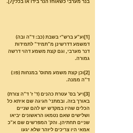
בנר מערבי כשאוחז הנר בידו או בכלי[7].
[1]וע"ע ברש"י בשבת (כב: ד"ה ובה) 
דמשמע דדרשינן מ"תמיד" לתמידות 
דנר מערבי, וגם קצת משמע דהוי דרשה 
גמורה.
[2]וכן קצת משמע מתוס' במנחות (פו:) 
ד"ה ממנה.
[3]ויע' בס' עטרת כהנים (ד' ז' ד"ה צורת) 
באורך בזה. ובמתני' חגיגה שם איתא כל 
הכלים שהיו במקדש יש להם שניים 
ושלישים שאם נטמאו הראשונים יביאו 
שניים תחתיהן. והק' המפרשים שם א"כ 
אמאי היו צריכים ליזהר שלא יגעו 