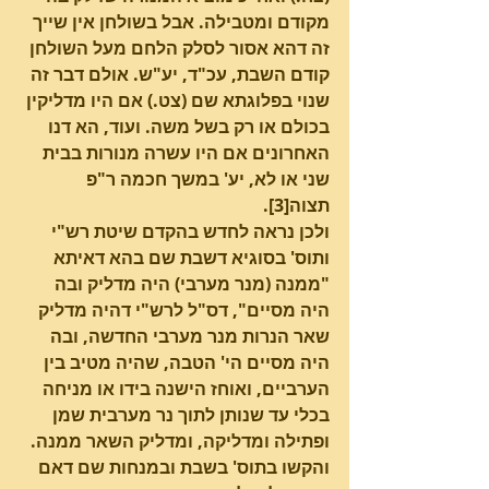
מקודם ומטבילה. אבל בשולחן אין שייך 
זה דהא אסור לסלק הלחם מעל השולחן 
קודם השבת, עכ"ד, יע"ש. אולם דבר זה 
שנוי בפלוגתא שם (צט.) אם היו מדליקין 
בכולם או רק בשל משה. ועוד, הא דנו 
האחרונים אם היו עשרה מנורות בבית 
שני או לא, יע' במשך חכמה ר"פ 
תצוה[3].
ולכן נראה לחדש בהקדם שיטת רש"י 
ותוס' בסוגיא דשבת שם בהא דאיתא 
"ממנה (מנר מערבי) היה מדליק ובה 
היה מסיים", דס"ל לרש"י דהיה מדליק 
שאר הנרות מנר מערבי החדשה, ובה 
היה מסיים הי' הטבה, שהיה מטיב בין 
הערביים, ואוחז הישנה בידו או מניחה 
בכלי עד שנותן לתוך נר מערבית שמן 
ופתילה ומדליקה, ומדליק השאר ממנה. 
והקשו בתוס' בשבת ובמנחות שם דאם 