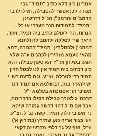
אמרינן כיון דלא כתיב "תמיד" גבי 
מנורה לכן אפשר להטבילה, ואילו לדברי 
הרמב"ם והרמב"ן הנ"ל דדרשינן 
"תמיד" לתמידות הנר מערבי או כל 
הנרות, הרי לעולם כתיב ביה תמיד. ועוד, 
היאך שרי לסלקה ולהטבילה (לתנא 
דמתני') ולבטל דין "תמיד" דמנורה, דהא 
מהאי טעמא מזהירין לכהנים ע"ה שלא 
תגעו בשלחן ועי"ז יהא טעון טבילה דהא 
כיון דכתיב ביה תמיד אין לנו לבטל הדין 
תמיד כדי לטבלה, וצ"ע. וגם לדעת רש"י 
יש להעיר בזה, דבשלמא אם תמיד דנר 
מערבי הוי אסמכתא בעלמא י"ל 
דבכה"ג לצורך טבילה הקילו בדבריהם, 
אבל אם ס"ל דהוי דרשה גמורה שיהא 
נר מערבי דלוק תמיד, קשה כנ"ל, וצ"ע.
ויע' בגור אריה כאן שתירץ (בתירוץ א') 
וז"ל, ואף על גב דלפי מדרש זה דקאי 
"תמיד" על נר מערבי, נאמר גם כן 