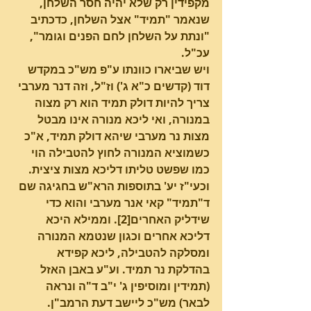
מקפידין רק שלא יהיה חסר השלחן, 
שנאמר "תמיד" אצל השלחן, כדכתיב 
"ונתת על השלחן לחם הפנים וגומר", 
עכ"ל.
ויש שביארו כוונתו ע"פ מש"כ במקדש 
דוד (קדשים כ"א ג') וז"ל, וזה דנר מערבי 
צריך להיות דולק תמיד הוא רק מצוה 
במנורה, ואי ליכא מנורה אינו מבטל 
מצות נר מערבי שיהא דולק תמיד, א"כ 
כשמוציא המנורה לחוץ להטבילה הוי 
כמו שפשט טליתו דליכא מצות ציצית.
וכעי"ז יע' בתוספות הרא"ש בחגיגה שם 
ד"תמיד" קאי אנר מערבי והוא כדי 
שידליק האחרים[2]. וממילא היכא 
דליכא אחרים וכגון שנטמא המנורה 
ומסלקה להטבילה, ליכא קפידא 
בהדלקת נר תמיד. וע"ע באבן האזל 
(תמידין ומוסיפין ג' י"ב ד"ה ונראה 
לבאר) מש"כ ליישב דעת הרמב"ן.