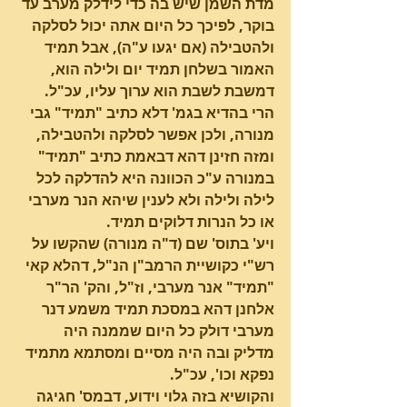
מדת השמן שיש בה כדי לידלק מערב עד 
בוקר, לפיכך כל היום אתה יכול לסלקה 
ולהטבילה (אם יגעו ע"ה), אבל תמיד 
האמור בשלחן תמיד יום ולילה הוא, 
דמשבת לשבת הוא ערוך עליו, עכ"ל. 
הרי בהדיא בגמ' דלא כתיב "תמיד" גבי 
מנורה, ולכן אפשר לסלקה ולהטבילה, 
ומזה חזינן דהא דבאמת כתיב "תמיד" 
במנורה ע"כ הכוונה היא להדלקה לכל 
לילה ולילה ולא לענין שיהא הנר מערבי 
או כל הנרות דלוקים תמיד.
ויע' בתוס' שם (ד"ה מנורה) שהקשו על 
רש"י כקושיית הרמב"ן הנ"ל, דהלא קאי 
"תמיד" אנר מערבי, וז"ל, והק' הר"ר 
אלחנן דהא במסכת תמיד משמע דנר 
מערבי דולק כל היום שממנה היה 
מדליק ובה היה מסיים ומסתמא מתמיד 
נפקא וכו', עכ"ל.
והקושיא בזה גלוי וידוע, דבמס' חגיגה 