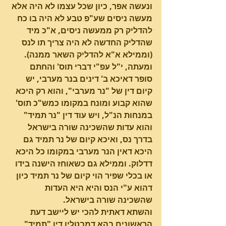
ונעשה אפר, כיון שכל עצמו לא היה אלא 
מעשה ניסים שע"פ טבע לא היה בו כח 
להדליק רק ממעשה ניסים, א"כ מיד 
שהדליק החדשה לא היה צריך תו לנס 
(וממילא א"א להדליק השאר ממנה).
ומעתה, י"ל עפ"י דברי תוס' והחתם 
סופר דאיכא ב' דינים בנר מערבי, יש 
קיום דין של "נר מערבי", והוא רק היכא 
שהוא קבוע ומונח במקומו כמש"כ תוס' 
במנחות הנ"ל, ויש עוד דין "נר תמיד" 
והוא עדות שהשכינה שורה בישראל 
בדרך נס, ואיכא קיום של נר תמיד גם 
היכא דאין הנר מערבי במקומו כל היכא 
דדלוק. וממילא גם כשאוחז הישנה בידו 
או בכלי שפיר הוי קיום של נר תמיד כיון 
דהוא ע"י הנס והיא היא העדות 
שהשכינה שורה בישראל.  
והשתא דאתית להכי יש ליישב דעת 
הראשונים בהא דמבטלין דין "תמיד" 