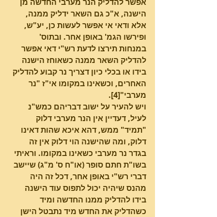
אפשר להדליק הנר מערבי החדשה מן 
הישנה, א"כ גם השאר ידליק ממנה, 
אלא ודאי אי אפשר לעשות כן, יע"ש, 
ופירשו הגמ' באופן אחר. ובתוס' 
במנחות תירצו לדעת רש"י דאי אפשר 
להדליק השאר ממנה כשאוחז הישנה 
בידו או בכלי כיון דצריך נר קבוע להדליק 
האחרים, וכשאינו במקומו אי"ז "נר 
מערבי"[4].
ויש להעיר על ישוב דבריהם כמש"נ 
לעיל, דעדיין אין הנר מערבי דלוק 
"תמיד" ממש, דהא איכא שהות דאינו 
דלוק, ומה שהישנה הוי דלוק אין זה 
בגדר נר מערבי כשאינו במקומו. וראיתי 
בשו"ת חתם סופר (או"ח ס' מ"ג) שיישב 
דברי רש"י באופן אחר, דכל זה היה 
מהנס שיהיה יכול לתפוס עוד הישנה 
בידו להדליק ממנו החדשה ומיד 
כשהדליק את החדש מיד נתבטל הישן 