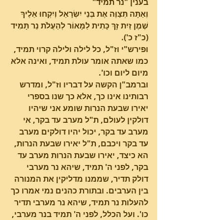
בענין "נר תמיד"
וְאַתָּה תְּצַוֶּה אֶת בְּנֵי יִשְׂרָאֵל וְיִקְחוּ אֵלֶיךָ 
שֶׁמֶן זַיִת זָךְ כָּתִית לַמָּאוֹר לְהַעֲלֹת נֵר תָּמִיד 
(כ"ז כ').  
ופירש"י וז"ל, כל לילה ולילה קרוי תמיד, 
כמו שאתה אומר עולת תמיד, ואינה אלא 
מיום ליום וכו'.
וברמב"ן הקשה על דבריו וז"ל, ומדרש 
רבותינו אינו כך, אלא כך שנו בספרי 
יאירו שבעת הנרות שומע אני שיהיו 
דולקין לעולם, ת"ל מערב עד בקר, אי 
מערב עד בקר, יכול יהיו דולקים מערב 
עד בקר ויכבם, ת"ל יאירו שבעת הנרות, 
הא כיצד, יאירו שבעת הנרות מערב עד 
בקר, לפני ה' תמיד, שיהא נר מערבי 
דולק תדיר, שממנו מדליקין את המנורה 
בין הערבים. ובתורת כהנים נמי אמרו כך 
להעלות נר תמיד, שיהא נר מערבי תדיר 
כו'. ועל הכלל, לפני ה' תמיד בנר מערבי, 