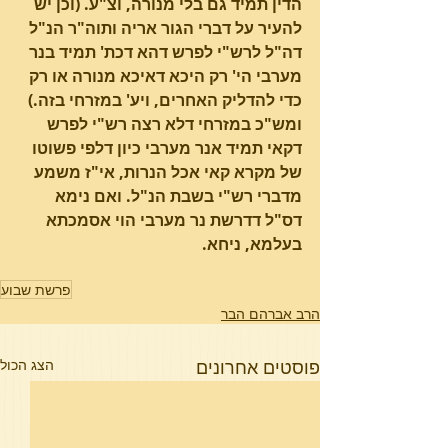
הדין תמיד גם בלי מנורה, וצ"ע. (וכן יש 
להעיר על דברי הגור אריה ותוה"ר הנ"ל 
דה"ל לרש"י לפרש דהא דכת' תמיד בנר 
מערבי הי' רק היכא דאיכא מנורה או רק 
כדי להדליק האחרים, ויע' במזרחי בזה.) 
ומש"כ במזרחי דלא רצה רש"י לפרש 
דקאי תמיד אנר מערבי כיון דלפי פשוטו 
של מקרא קאי אכל הנרות, אי"ז משמע 
מדברי רש"י בשבת הנ"ל. ואם נימא 
דס"ל דדרשת נר מערבי הוי אסמכתא 
בעלמא, ניחא. 
פרשת שבוע
הרב אברהם הבר
פוסטים אחרונים
הצג הכול