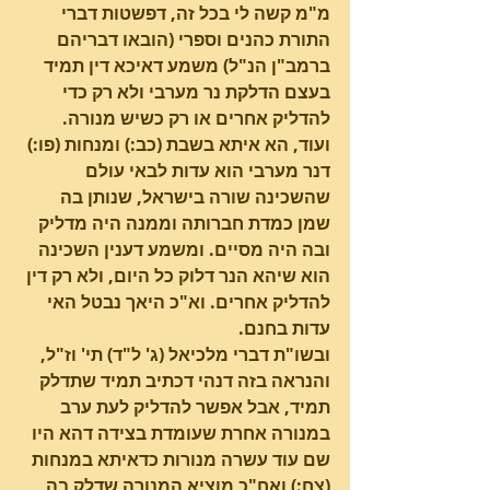
מ"מ קשה לי בכל זה, דפשטות דברי 
התורת כהנים וספרי (הובאו דבריהם 
ברמב"ן הנ"ל) משמע דאיכא דין תמיד 
בעצם הדלקת נר מערבי ולא רק כדי 
להדליק אחרים או רק כשיש מנורה. 
ועוד, הא איתא בשבת (כב:) ומנחות (פו:) 
דנר מערבי הוא עדות לבאי עולם 
שהשכינה שורה בישראל, שנותן בה 
שמן כמדת חברותה וממנה היה מדליק 
ובה היה מסיים. ומשמע דענין השכינה 
הוא שיהא הנר דלוק כל היום, ולא רק דין 
להדליק אחרים. וא"כ היאך נבטל האי 
עדות בחנם.
ובשו"ת דברי מלכיאל (ג' ל"ד) תי' וז"ל, 
והנראה בזה דנהי דכתיב תמיד שתדלק 
תמיד, אבל אפשר להדליק לעת ערב 
במנורה אחרת שעומדת בצידה דהא היו 
שם עוד עשרה מנורות כדאיתא במנחות 
(צח:) ואח"כ מוציא המנורה שדלק בה 