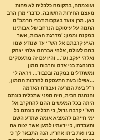
ועוצמתה, בתקומה כלכלית לא פחות 
מעצם החירות החשובה, כדברי מרן הרב 
כאן. מרן צועד בעקבות דברי הרמב"ם 
התמה על עיסוקם הנרחב של אבותינו  
במקנה וממון: 'מדרגת האבות, אשר 
הגיע קרבתם אל הש"י עד שנודע שמו 
בהם לעולם, אלהי אברהם אלהי יצחק 
ואלהי יעקב וגו'... והיו עם זה מתעסקים 
בהנהגת בני אדם והרבות ממון 
ומשתדלים במקנה ובכבוד... ויראה לי 
...אפילו בעת התעסקם להרבות הממון, 
ר"ל בעת המרעה ועבודת האדמה 
והנהגת הבית, היה מפני שתכלית כונתם 
היתה בכל המעשים ההם להתקרב אל 
הש"י קרבה גדול, כי תכלית כונתם כל 
ימי חייהם להמציא אומה שתדע השם 
ותעבדהו, כי ידעתיו למען אשר יצוה את 
בניו ואת ביתו אחריו, הנה התבאר לך כי 