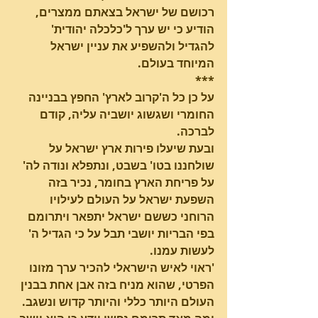
רכושם של ישראל בצאתם ממצרים, 
הודיע כי יש ערך ל'כלכלה יהודית' 
להגדיל ולהשפיע את עניין ישראל 
המיוחד בעולם.
***
על כן כל ה'קרוב לארץ' החפץ בבניינה 
החומרי ושגשוג יושביה עליה, קודם 
לברכה.
ובעת שיעלו פירות ארץ ישראל על 
שולחננו בטו' בשבט, ונתפלא ונודה לה' 
על פריחת הארץ בחומר, נכיר בזה 
השפעת ישראל על העולם לעילויו 
הרוחני כששם ישראל יתפאר ויתרומם 
בפי הבריות יושבי תבל על כי הגדיל ה' 
לעשות עמנו.
'ראוי לאיש הישראלי להכיר ערך מזונו 
הפרטי, שהוא מניח בזה אבן אחת בבנין 
העולם היותר כללי והיותר קדוש ונשגב. 