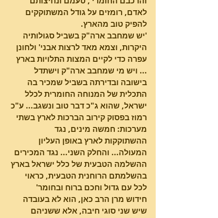
והרכבם החומרי , טעמם ונחיצותם 
לאדם, רומזים על גודל המשתוקקים 
להפיק טוב מהארץ.
'יש שמחבב ארה"ק בשביל סגולותיה 
היקרות, וצמא מאד לרצות אבני' ולחונן 
עפרה כדי לקיים המצות התלויות בארץ 
... ויש מי שמחבב ארה"ק וישתדל 
בישובה ובדירתה בשביל שמכיר בה 
התכלית של המנוחה החומרית לכלל 
ישראל, שהוא ג"כ דבר טוב ונשגב... ע"כ 
רמוז בפסוק קירוב הברכות לארץ בשתי 
מערכות: חמשה מינים, נגד 
ההשתוקקות לארץ באופן העליון 
המעולה... והחלק השני... נגד המכירים 
ההשלמה הטבעית של כלל ישראל בארץ 
בהשלמתם הרוחנית הטבעית, כראוי 
לכל עם גדול וחכם ברוח ובחומר'
חידוש מרן הרב כאן, הוא לא בעובדה 
שיש שני סוגי חיבה, אלא ששניהם 