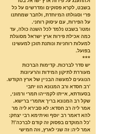
ולהתענג על פירות ארץ ישראל בטו' 
בשבט, לקרא פסוקים ומדרשים על כל 
פרי וסגולתו המיוחדת, ולחבר שמחתנו 
על הפירות, עם עיסוק רוחני.
ומטו' בשבט נלמד לכל השנה כולה, עד 
כמה אכילת פירות ארץ ישראל מסוגלת 
למעלות רוחניות ונותנת תוכן למעשינו 
בפועל.
***
יש סדר לברכות. קדימות הברכות 
מעוררת לתיקון המידות והרעיונות 
הנוגעים למעשה הבניין של ארץ הקודש.
'רב חסדא ורב המנונא הוו יתבי 
בסעודתא, אייתו לקמייהו תמרי ורמוני, 
שקל רב המנונא בריך אתמרי ברישא. 
אמר ליה רב חסדא: לא סבירא ליה מר 
להא דאמר רב יוסף ואיתימא רבי יצחק: 
'כל המוקדם בפסוק זה קודם לברכה'!? 
אמר ליה: זה שני לארץ, וזה חמישי 