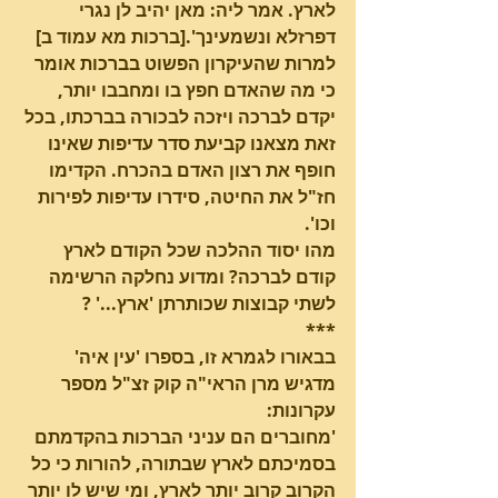
לארץ. אמר ליה: מאן יהיב לן נגרי 
דפרזלא ונשמעינך'.[ברכות מא עמוד ב]
למרות שהעיקרון הפשוט בברכות אומר 
כי מה שהאדם חפץ בו ומחבבו יותר, 
יקדם לברכה ויזכה לבכורה בברכתו, בכל 
זאת מצאנו קביעת סדר עדיפות שאינו 
חופף את רצון האדם בהכרח. הקדימו 
חז"ל את החיטה, סידרו עדיפות לפירות 
וכו'.
מהו יסוד ההלכה שכל הקודם לארץ 
קודם לברכה? ומדוע נחלקה הרשימה 
לשתי קבוצות שכותרתן 'ארץ...' ?
***
בבאורו לגמרא זו, בספרו 'עין איה'  
מדגיש מרן הראי"ה קוק זצ"ל מספר 
עקרונות:
'מחוברים הם עניני הברכות בהקדמתם 
בסמיכתם לארץ שבתורה, להורות כי כל 
הקרוב קרוב יותר לארץ, ומי שיש לו יותר 