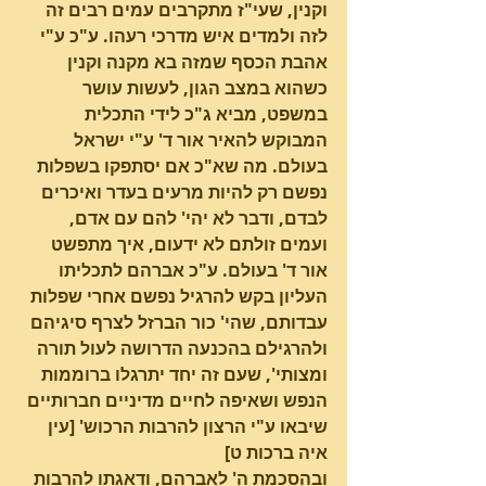
וקנין, שעי"ז מתקרבים עמים רבים זה 
לזה ולמדים איש מדרכי רעהו. ע"כ ע"י 
אהבת הכסף שמזה בא מקנה וקנין 
כשהוא במצב הגון, לעשות עושר 
במשפט, מביא ג"כ לידי התכלית 
המבוקש להאיר אור ד' ע"י ישראל 
בעולם. מה שא"כ אם יסתפקו בשפלות 
נפשם רק להיות מרעים בעדר ואיכרים 
לבדם, ודבר לא יהי' להם עם אדם, 
ועמים זולתם לא ידעום, איך מתפשט 
אור ד' בעולם. ע"כ אברהם לתכליתו 
העליון בקש להרגיל נפשם אחרי שפלות 
עבדותם, שהי' כור הברזל לצרף סיגיהם 
ולהרגילם בהכנעה הדרושה לעול תורה 
ומצותי', שעם זה יחד יתרגלו ברוממות 
הנפש ושאיפה לחיים מדיניים חברותיים 
שיבאו ע"י הרצון להרבות הרכוש' [עין 
איה ברכות ט]
ובהסכמת ה' לאברהם, ודאגתו להרבות 