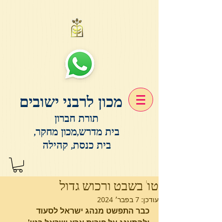
מכון לרבני ישובים
תורת חברון
בית מדרש,מכון מחקר,
בית כנסת, קהילה
טו' בשבט ורכוש גדול
עודכן:
7 בפבר׳ 2024
כבר התפשט מנהג ישראל לסעוד 