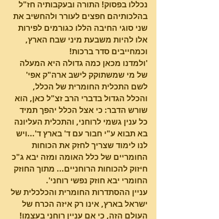
נכללו בפסוק! התורה ובעקבותיה חז"ל 
בהלכותיהם חפצים לעורר ולהחשיב את 
שני סוגי החיבה הללו כגורמים לפירות 
אלו להיות משבעת מיני שבח הארץ, 
וכמחייבים סדר ברכות!
'ולמדנו מכאן כמה גדולה היא המעלה 
של מי שמשתוקק לישב ארה"ק אפי' 
לשם התכלית החומרית של הכלל,
והכלל הגדול בדברי הרב זצ"ל כאן, הוא 
שורש הדבר: כי אצל הכלל יהפך תמיד 
כל ענין גשמי לרוחני, והתכלית העליונה 
בא תבוא ע"י חבור עם ד' בארץ ד'...ויש 
לנו לימוד שצריך לחזק את הכוחות 
החומריים של כלל האומה ומזה יבא ג"כ 
חיזוק להכוחות הרוחניים... מתוך החוזק 
החומרי יבא חוזק נפשי רוחני'.
עניין ההסתדרות החומרית והכלכלית של 
ישראל בארץ, אינו רק איזה הכרח של 
העולם הזה, כי אם עניין רוחני בעצמו!