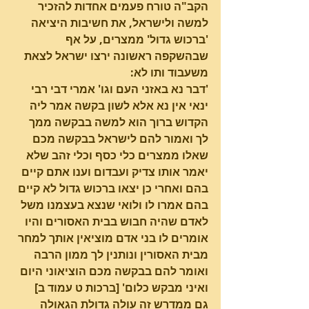
הקב"ה טורח פעמים אחדות להזכיר 
למשה ולישראל, את חשיבות היציאה 
'ברכוש גדול' ממצרים, על אף 
שבהשקפה ראשונה ירצו ישראל לצאת 
משעבוד ותו לא:
'דבר נא באזני העם וגו' אמרי דבי רבי 
ינאי אין נא אלא לשון בקשה אמר ליה 
הקדוש ברוך הוא למשה בבקשה ממך 
לך ואמור להם לישראל בבקשה מכם 
שאלו ממצרים כלי כסף וכלי זהב שלא 
יאמר אותו צדיק ועבדום וענו אתם קיים 
בהם ואחרי כן יצאו ברכוש גדול לא קיים 
בהם אמרו לו ולואי שנצא בעצמנו משל 
לאדם שהיה חבוש בבית האסורים והיו 
אומרים לו בני אדם מוציאין אותך למחר 
מבית האסורין ונותנין לך ממון הרבה 
ואומר להם בבקשה מכם הוציאוני היום 
ואיני מבקש כלום' [ברכות ט עמוד ב]
גם ממדרש זה עולה גדולת הגאולה 