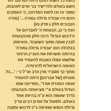
כוונת כל השתדלותם היתה לפרסם יחוד 
השם בעולם ולהיישיר בני אדם לאהבתו, 
ומפני זה זכו לזאת המדרגה, כי העסקים 
ההם היו עבודה גדולה גמורה...' [מורה 
הנבוכים חלק ג פרק נא]
הנה כי כן, הבטחת ה' לאברהם על 
ה'רכוש הגדול' הינה חלק מההבטחה 
לבנין אומה מתוך השעבוד, והעיסוק 
בכלכלה הוא 'עבודה גדולה גמורה' 
בהיותה משרתת את העניין הרוחני 
שלשמו עמלו האבות להעמיד את 
האומה הישראלית לדורותיה.
מתוך כך מסביר מרן הרב זצ"ל כי : '...כל 
מטרתו [של אברהם] היתה להעמיד 
אומה המכרת את ד', ומודיעה שמו 
הגדול בעולם ע"י מציאותה והנהגתה 
כדרך שעשה הוא ע"ה בהיותו אחד 
בעולם. ולפעול על עמים רבים צריך 
גדולת הנפש ושאיפה ג"כ לרכוש ומקנה 