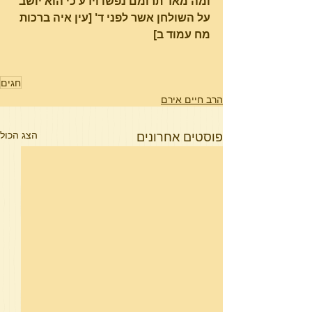
ומה מאד תרומם נפשו וידע כי הוא יושב 
על השולחן אשר לפני ד' [עין איה ברכות 
מח עמוד ב]
חגים
הרב חיים אירם
פוסטים אחרונים
הצג הכול