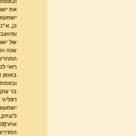
ובאמת מ
את ישמ
ישמעאל
כן, א"נ
ומיושב 
של ישמע
שנה ושל
המהרש"
ראוי למ
באופן א
בר עוקב
דפליגי 
ישמעאל
ליצחק,