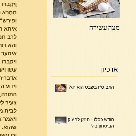
וַיִּקְבְּר
מַמְרֵא 
מצה עשירה
פרשת ויקהל פקודי
איתא הת
לרב חמא
והא דור
איתער ב
ויקברו 
ארכיון
עשו ויע
אדבריה 
וידוע ה
האם ט"ו בשבט הוא חג?
התורה, 
צעיר לי
לבית מל
ויאמר א
חודש כסלו - הזמן לחיזוק
הביטחון בה'
שהוא.
וכן עשה