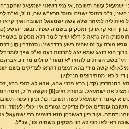
י ישמעאל עשה תשובה, אי נמי דשאני ישמעאל שהקב"ה ק
 השני, כ"כ בתוס' ישנים ותוס' הרא"ש שם, וז"ל, וא"ת ל
 ואית ליה למימר שלא עשה ישמעאל תשובה ואיך קראו ל
רוך הוא קראו כך ומסקינן בשמיה שפיר. ובפני יהושע (כתוב
וספות) היה נראה לי דלא שייך לומר דלא מסקינן בשמייהו
פא מורה על זה שהיה רשע כדדרשינן (סנהדרין קו:) דכתיב 
רוך הוא דואג שמא יצא לתרבות רעה וא"כ שייך לומר דלא
 תי' בשם הגדולים להחיד"א (מער' גדולים מר רב אברהם גא
ממילא לא קשה מידי בהא דמצינו דקראו לצדיקים בשם יש
די"ל כא' מהתירוצים הנ"ל[7].
תא בסנהדרין (קד.) ברא מזכי אבא, אבא לא מזכי ברא, דכתיב
אברהם מציל את ישמעאל. ובתורת חיים[8]
תרא קאמר דישמעאל עשה תשובה כו', וכיון דעשה תשובה
שובה עומדים אפילו צדיקים גמורים אין יכולין לעמוד. וד
וחנן דהתם. ועוד כיון דאשכחן תנא דשמיה רבי ישמעאל צ
בה דאי לאו הכי לא הוי מסקינן בשמיה וכו', עכ"ל.