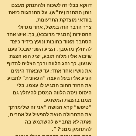
דווקא בכלי זה לשכוח ולהתנתק מעצם 
נותן המתנה (ית״ש). על התנהגות כזאת 
בוודאי מוצדקת התרעומת.
צייר הדבר הזה במשל, אחד מגדולי 
החסידות (המגיד מדובנא), כך: איש אחד 
הסתבך מאוד בחובות ונועץ בידיד כיצד 
להיחלץ מהסבך. הציע השני שבכל פעם 
שיבוא אליו מלוה תובע, יציג הוא הצגת 
שגעון. כך נהג הלווה ובכך הצליח להדוף 
את נושיו אחד אחד; עד שבאחד הימים 
הגיע אליו בעל העצה ״הגאונית״ לתבוע 
את החזר החוב המגיע לו עצמו. בלי 
היסוס ניסה הלווה המסכן להיחלץ גם 
ממנו בהצגת המשוגע.
״טיפש״ קרא הנושה ״אני זה שלימדתך 
את התחבולה הזאת להפעיל על אחרים, 
ואתה לא מתבייש להשתמש בה 
להתחמק ממני? ״.