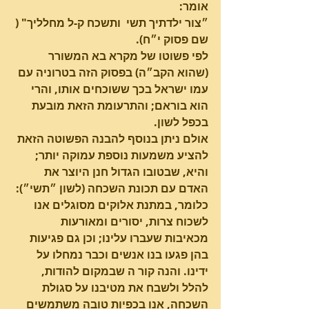
אומר:
״צור ילדתיך תשי  ותשכח ק-ל מחלליך" ( 
שם פסוק י״ח).
לפי פשוטו של מקרא בא המשורר 
(שהוא הקב״ה) בפסוק הזה בטרוניה עם 
עמו ישראל בכך ששוכחים אותו, והרי 
הוא בוראם; והתרעומת הזאת מובעת 
בכפל לשון.
אולם ניתן בנוסף להבנה הפשוטה הזאת 
להציע משמעות נוספת עמוקה יותר; 
והיא, שבטובו הגדול חנן היוצר את 
האדם עם תכונת השכחה (לשון ״תשי״): 
כלומר, במתנת אלוקים מסוגלים אנו 
לשכוח צרות, יסורים ומאורעות 
מכאיבות שעברו עלינו; וכן גם פגיעות 
בהן פגעו בנו אנשים וכבר נמחלו על 
ידינו. והנה קור ה שבמקום להודות, 
להלל ולשבח את מטיבנו על סגולת 
השכחה, אנו בכפיות טובה משתמשים  