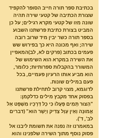
בכתיבת ספר תורה חייב הסופר להקפיד 
שצורת הכתיבה של קטעי שירה תהיה 
שונה מזו של קטעי מקרא רגילים; על כן 
המביט בצורת כתיבת פרשתנו השבוע 
בספר תורה כשר יבין מיד שרוב רובה 
שירה; ואף מכונה היא כך בפירוש שש 
פעמים בכתוב (פרקים לא, לב)המאפיין 
את השירה במקרא הוא השימוש של 
המשורר בהקבלות ספרותיות; כלומר, 
הוא מביע אותו הרעיון פעמיים, בכל 
פעם במילים שונות.
לדוגמא, מצוי קרוב לתחילת פרשתנו 
בפסוק אחד מקבץ מילים כדלקמן:
"הַצּוּר תָּמִים פָּעֳלוֹ כִּי כָל דְּרָכָיו מִשְׁפָּט אֵל 
אֱמוּנָה וְאֵין עָוֶל צַדִּיק וְיָשָׁר הוּא" (דברים 
לב', ד').
במאמרנו זה נפנה את תשומת ליבנו אל 
פסוק נוסף מתוך השירה שלפנינו והוא 