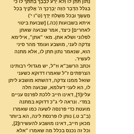
נָתוֹן תִּתֵּן לוֹ וְלֹא יֵרַע לְבָבְךָ בְּתִתְּךָ לוֹ כִּי 
בִּגְלַל הַדָּבָר הַזֶּה יְבָרֶכְךָ ה' אֱלֹקֶיךָ בְּכָל 
מַעֲשֶׂךָ וּבְכֹל מִשְׁלַח יָדֶךָ (ט"ו י')
איתא בשבועות (כה.) [שבועת ביטוי 
לאחרים] כיצד, אמר שבועה שאתן 
לפלוני ושלא אתן. מאי "אתן", אילימא 
צדקה לעני, מושבע ועומד מהר סיני 
הוא, שנאמר נתון תתן לו, אלא מתנה 
לעשיר.
וכתב הרשב"א וז"ל, יש מגדולי רבותינו 
הצרפתים ז"ל שאמרו דדוקא כשעני 
שואל ממנו צדקה, דהשתא מושבע ליתן 
לו, הא לעני דעלמא, שבועה חלה 
עליו[1], דאינו חייב ללכת לפרנס עניים 
במדי. ונראה לי ג"כ דדוקא במתנה 
מועטת כדי פרנסה לשעה כמו שאמרו 
(ב"ב ט.) נותן לו פרנסת לינה, הא ביותר 
מכאן חייב, דאינו מושבע להעשירו[2], 
וכל זה נכנס בכלל מה שאמרו "אלא 