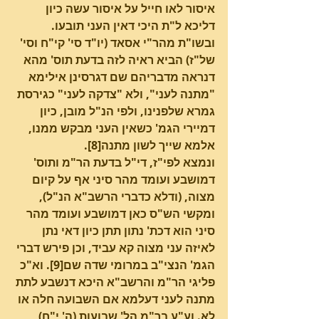
איסור לאו חייל על איסור עשה כיון 
דליכא ל"ת היכי דאין העני תובעו.
ובשו"ת מהר"י אסאד (יו"ד סי' קי"ח וסי' 
של"ז) הביא ראיה לזה בדעת תוס' מהא 
דנראה מדבריהם שם דגרסינן אילימא 
"מתנה לעני", ולא "צדקה לעני" כגירסת 
גמרא שלפנינו, ולפי הנ"ל מובן, כיון 
דמיירי הגמ' כשאין העני מבקש ממנו, 
אלמא שייך לשון מתנה[8]. 
ונמצא לפי"ז, די"ל בדעת הר"מ ותוס' 
דמושבע ועומד מהר סיני אף על קיום 
מצוה, (ודלא כדברי הרשב"א הנ"ל), 
ומקשי הש"ס כאן דמושבע ועומד מהר 
סיני הוא דכת' נתון תתן כיון דאי נתן 
לאיזה עני מצוה קא עביד, וכן פירש דברי 
הגמ' הנצי"ב במרומי שדה שם[9]. וא"כ 
פליגי הר"מ והרשב"א היכא דנשבע לתת 
מתנה לעני דעלמא אם השבועה חלה או 
לא. וע"ע בר"מ הל' שבועות (ה' י"ח) 