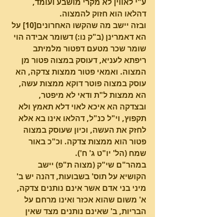
ע"י לאווין לא מקרי מושבע ועומד, 
דהלאו הוא חזוק להמצוה.
ובזה יישב מה שהקשו האחרונים[10] על 
הא דאמרינן (ב"ק נו:) דשומר אבידה הוי 
שומר שכר מטעם דפטור מלמיתב 
ריפתא לעניא, דעוסק במצוה פטור מן 
המצוה. ואמאי פטור ממצות צדקה, הא 
עוסק במצוה פוטר דוקא ממצות עשה, 
הא ממצות ל"ת ודאי לא מיפטר, 
ובצדקה הא איכא לאוי דלא תאמץ ולא 
תקפוץ, וי"ל כנ"ל, דהלאו אינו בא אלא 
לחזק את העשה, וכיון שעוסק במצוה 
פטור הוא ממצות צדקה. וכ"כ באור 
שמח (הל' יו"ט ג' ח').
במהר"ם שי"ק (מצוה ת"פ) יישב 
הקושיא על תוס' בשבועות, דהנה יש ב' 
מיני בני אדם אשר אינם נותנים צדקה, 
א' משום שהוא אכזר ואינו מרחם על 
הבריות, ב' שאינם נותנים מצד שאין 