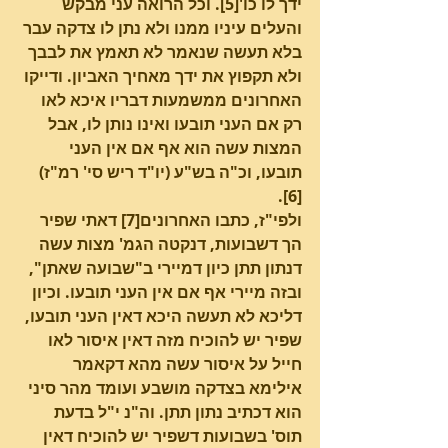
ידך לו כו'[5]. וכל הרואה עני מבקש 
והעלים עיניו ממנו ולא נתן לו צדקה עבר 
בלא תעשה שנאמר לא תאמץ את לבבך 
ולא תקפוץ את ידך מאחיך האביון. ודייקו 
האחרונים ממשמעות דבריו איכא לאו 
רק אם העני תובעו ואינו נותן לו, אבל 
המצות עשה הוא אף אם אין העני 
תובעו, וכ"ה בש"ע (יו"ד ריש סי' רמ"ז)
[6].
ולפי"ז, כתבו האחרונים[7] דאתי שפיר 
הך דשבועות, דנקטה הגמ' מצות עשה 
דנתון תתן כיון דמיירי ב"שבועה שאתן", 
ובזה מיירי אף אם אין העני תובעו. וכיון 
דליכא לא תעשה היכא דאין העני תובעו, 
שפיר יש להוכיח מזה דאין איסור לאו 
חייל על איסור עשה מהא דקאמר 
אילימא בצדקה מושבע ועומד מהר סיני 
הוא דכתיב נתון תתן. וה"נ י"ל בדעת 
תוס' בשבועות דשפיר יש להוכיח דאין 