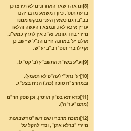
[8]ונראה דשאר האחרונים לא תירצו כן 
בדעת תוס', כיון דמשמע מדבריהם 
בב"ב דגם כשאין העני מבקש ממנו 
עדיין איכא לאו, ונמצא דהעשה והלאו 
מיירי בחד גוונא, וא"כ אין לתרץ כמש"נ. 
אולם יע' במחנה חיים הנ"ל שיישב כן 
אף לדברי תוס' דב"ב יע"ש.
[9]וע"ע בשו"ת התשב"ץ (ב' קס"ג).
[10]יע' נחל"י (עה"פ לא תאמץ), 
ובמהרצ"ח סוכה (כה.) הניח בצע"ג.
[11]כדאיתא בפ"ק דגיטין, וכן פסק הר"מ 
(מתנו"ע ז' ה').
[12]ומוכח מדבריו שם דשו"ט דשבועות 
מיירי "בדלא אתן", וכדי להקל על 