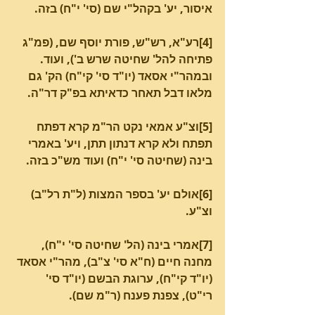
איסור, יע' בקהל"י שם (סי' י"ח) בזה.
[4]רע"א, רש"ש, פורת יוסף שם, (פמ"ג 
פתיחה להל' שחיטה שרש ב'), ועוד. 
ובמהר"י אסאד (יו"ד סי' קי"ח) הק' גם 
מלאו דבל תאחר כדאיתא בפ"ק דר"ה.
[5]וצ"ע אמאי נקט הר"מ קרא דפתח 
תפתח ולא קרא דנתון תתן, ויע' באמרי 
בינה (שחיטה סי' י"ח) ועוד מש"כ בזה.
[6]אולם יע' בספר המצות (ל"ת רל"ב) 
וצ"ע.
[7]אמרי בינה (הל' שחיטה סי' י"ח), 
מחנה חיים (ח"א סי' צ"ב), מהר"י אסאד 
(יו"ד קי"ח), ערוגת הבשם (יו"ד סי' 
רי"ט), צפנת פענח (ר"מ שם).