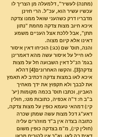
(מתנה) לעשיר", דלמעלה מן הצריך לו 
עכשיו עשיר הוא, עכ"ל. הרי חזינן 
מדבריו דרק כשהעני שואל ממנו צדקה 
איכא חיוב מצות צדקה מחמת "נתון 
תתן", אבל ללכת אצל העניים משמע 
דאינו אלא קיום מצוה.
והנה, תוס' שם (כג:) הוכיחו דאין איסור 
לאו חייל על איסור עשה מהא דאמרינן 
בגמ' הנ"ל דאין השבועה חל על מצות 
צדקה[3]. והקשו האחרונים[4] דהלא 
איכא לאו במצות צדקה דכתיב לא תאמץ 
את לבבך ולא תקפוץ את ידך מאחיך 
האביון, וכתבו תוס' בכמה מקומות (יע' 
ב"ב ח: ד"ה אכפיה, כתובות מט:, חולין 
קי:) דמהאי טעמא כופין על מצות צדקה, 
דאע"ג דכל מצות עשה שמתן שכרה 
כתובה בצדה אין ב"ד מוזהרים עליה 
(חולין קי:), מ"מ בצדקה כופין משום 
דאית בה לאו. וא"כ אין להוכיח מכאן 