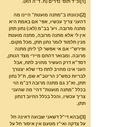
[1]וכ"ד תוס' נדרים (ח. ד"ה הא).
[2]וכוונתו ב"מתנה מועטת" היינו מה 
דהעני צריך עכשיו, אפי' אם באמת היא 
מתנה מרובה. ויע' בב"מ (לא:) נתון תתן 
אין לי אלא מתנה מרובה, מתנה מועטת 
מנין תלמוד לומר נתון תתן, מכל מקום. 
ופירש"י אם אי אפשר לך ליתן מתנה 
מרובה. ומבואר דהתם מיירי מצד הנותן, 
דסד"א דרק העשיר מחויב לתת, אבל 
העני אינו מחויב לתת כדי שלא יצטרך 
לבריות כמש"כ הריטב"א שם, ת"ל נתון 
תתן, וא"כ גם מתנה מרובה דב"מ הוי 
בכלל "מתנה מועטת" דהי' מה שהעני 
צריך עכשיו, והכל בכלל החיוב דנתון 
תתן.
[3]ובהא די"ל דשאני שבועה דאינה חל 
על צדקה ואי"ז מטעם אין איסור חל על 