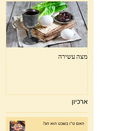
מצה עשירה
פר
ארכיון
האם ט"ו בשבט הוא חג?