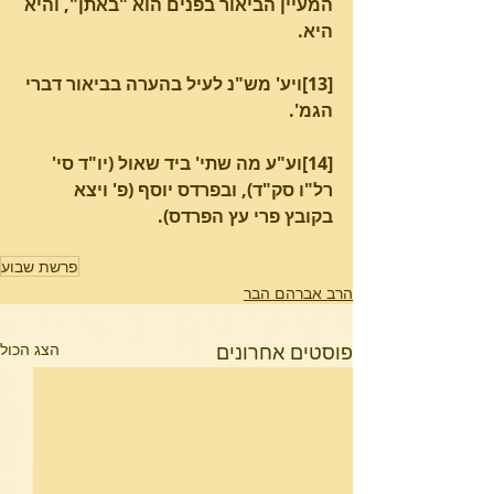
המעיין הביאור בפנים הוא "באתן", והיא 
היא.
[13]ויע' מש"נ לעיל בהערה בביאור דברי 
הגמ'.
[14]וע"ע מה שתי' ביד שאול (יו"ד סי' 
רל"ו סק"ד), ובפרדס יוסף (פ' ויצא 
בקובץ פרי עץ הפרדס).
פרשת שבוע
הרב אברהם הבר
פוסטים אחרונים
הצג הכול