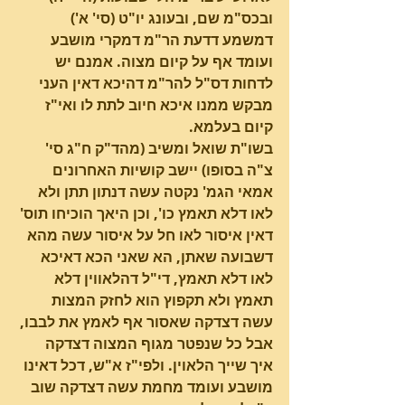
ובכס"מ שם, ובעונג יו"ט (סי' א') 
דמשמע דדעת הר"מ דמקרי מושבע 
ועומד אף על קיום מצוה. אמנם יש 
לדחות דס"ל להר"מ דהיכא דאין העני 
מבקש ממנו איכא חיוב לתת לו ואי"ז 
קיום בעלמא.
בשו"ת שואל ומשיב (מהד"ק ח"ג סי' 
צ"ה בסופו) יישב קושיות האחרונים 
אמאי הגמ' נקטה עשה דנתון תתן ולא 
לאו דלא תאמץ כו', וכן היאך הוכיחו תוס' 
דאין איסור לאו חל על איסור עשה מהא 
דשבועה שאתן, הא שאני הכא דאיכא 
לאו דלא תאמץ, די"ל דהלאווין דלא 
תאמץ ולא תקפוץ הוא לחזק המצות 
עשה דצדקה שאסור אף לאמץ את לבבו, 
אבל כל שנפטר מגוף המצוה דצדקה 
איך שייך הלאוין. ולפי"ז א"ש, דכל דאינו 
מושבע ועומד מחמת עשה דצדקה שוב 