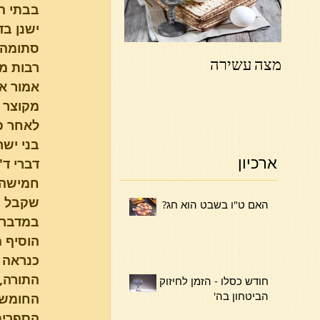
בבתי ה
ישנן ב
סתומה"
מצה עשירה
פרשת ויקהל פקודי
רבות מפ
אמור אל
מקוצר י
לאחר פ
בני ישר
ארכיון
דברי ד'
חמישה 
האם ט"ו בשבט הוא חג?
הוסיף מ
כנראה ד
התורה,
חודש כסלו - הזמן לחיזוק
הביטחון בה'
החומש ו
הספרים