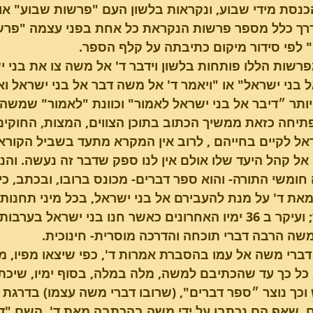
כנסת מידי שבוע, ונקראות בלשון העם "פרשות שבוע" או
דרך כלל מספר פרשות הנקראת כל אחת בפני עצמה "פרש
 לפי סידור מיקום כתיבתה על קלף הספר.
פרשת בשלח
טו בשבט - השירה של
רשות הללו פותחות בלשון וידבר ד' אל משה צו את בני י
הבריאה
 בני ישראל" או "ויאמר ד' אל משה דבר אל בני ישראל וא
ותר ״דיבר אל בני ישראל לאמור" וכוונת "לאמור" שמשה י
תיחה כזאת ממשיך הכתוב בתוכן הצווים, המצות, החוקי
אל לקיים בחייהם , לרוב אין המקרא מתעד בשביל הקורא
 אל קהל היעד שלו אולם אין לנו ספק שדבר זה נעשה. וה
חומשי התורה- והוא ספר דברים- מכונס ברובו, ובכתב, 
במדבר; ועיקר ב 36 ימיו האחרונים כאשר חנו בני ישראל ב
שה הרבה דברי תוכחה והדרכה מוסרית- חינוכית.
ברי משה אל עמו בהסברת אמרות ד', כפי שיצאו מפיו, מצא
 כל כך עד שהכתיבם למשה, מלה במלה, בסוף ימיו, שיכת
כך נוצר ״ספר דברים", (שרובו דברי משה עצמו) בדרגת 
, שאף הם נכתבו על ידי משה בהכתבה מאת ד'. השם "ד