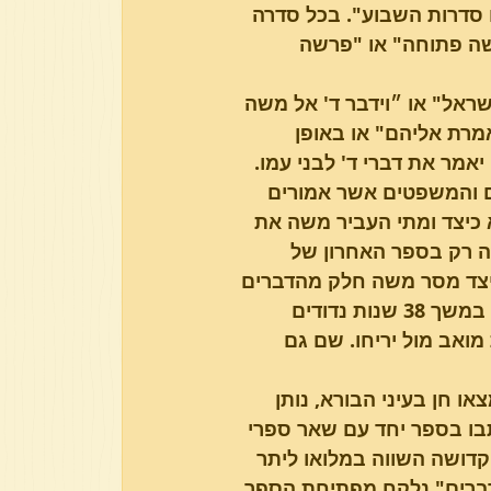
 סדרות השבוע". בכל סדרה 
ה פתוחה" או "פרשה 
פרשת בא
פרשת וארא
שראל" או ״וידבר ד' אל משה 
מרת אליהם" או באופן 
אמר את דברי ד' לבני עמו. 
ם והמשפטים אשר אמורים 
 כיצד ומתי העביר משה את 
נה רק בספר האחרון של 
כיצד מסר משה חלק מהדברים 
שקבל מאת ד' על מנת להעבירם אל בני ישראל, בכל מיני תחנות במשך 38 שנות נדודים 
ערבות מואב מול יריחו. שם גם 
ו חן בעיני הבורא, נותן 
בו בספר יחד עם שאר ספרי 
קדושה השווה במלואו ליתר 
ברים" נלקח מפתיחת הספר 