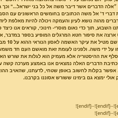
״אלה הדברים אשר דיבר משה אל כל בני ישראל..." וכך 
 דברי ד' אל משה הכתובים בחומשים הראשונים עם הסבר
רים מהוה נושא לעיון והעמקה ויכולה להיות מאלפת ליודע
 השבוע, תוך כדי נאום מוסרי- חינוכי, קוראים אנו כיצד 
על ידי משה. ולפנינו לעומת זאת מואשם העם חד משמעית. א
לף את ההיסטוריה אלא מעמיק הוא לגלות את שורש האס
תיבת הדברים האלה נמצאים אנו באמצע מערכה קשה עם א
 אפשר בקלות לחשוב באופן שטחי, לדעתנו, שהאויב ההוא 
אולי ימצא גם בימינו ששורש אסוננו בקרבנו.
![endif]--![endif]--![
![endif]--![