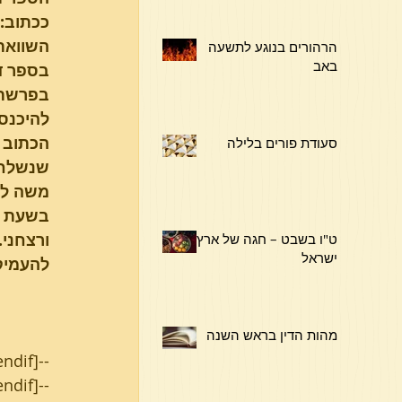
ככתוב: 
השוואת
הרהורים בנוגע לתשעה
באב
בספר דב
בפרשתנו
סעודת פורים בלילה
שנשלחו 
משה לס
בשעת כ
ורצחני.
ט"ו בשבט – חגה של ארץ
ישראל
להעמיק 
מהות הדין בראש השנה
endif]--
endif]--