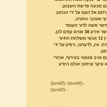
גם מכונה פרשת השבוע.
תם אל העם על ידי הכתוב 
י ואוהבי התורה.
סיפר משה לדור העומד 
להיכנס ארצה את סיפור חטא המרגלים המופיע בספר במדבר, אשר אירע 38 שנים קודם לכן. 
הכתוב שם מטיל את עיקר האשמה לאסון הנוראי ההוא על 10 מבין 12 אנשי משלחת התיור 
ין, לדעתנו, ניסיון על ידי 
ון.
ויב פנאטי בטירוף, אכזרי 
עיקר צרתנו; אולם היודע 
![endif]--![endif]--
![endif]--