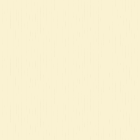
ם
ם
ם