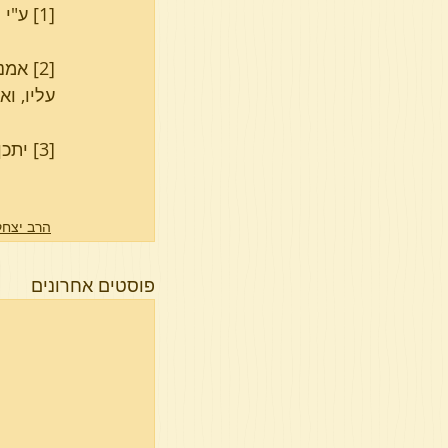
[1] ע"י פעולה באש או במוצר מצד הישראל יעויין בהל' בישולי עכו"ם ואכמ"ל.
[2] א
עליו, וא
[3] יתכן ואפילו בפחות אבל נקטנו לרווחא דמילתא.
הרב יצחק
פוסטים אחרונים