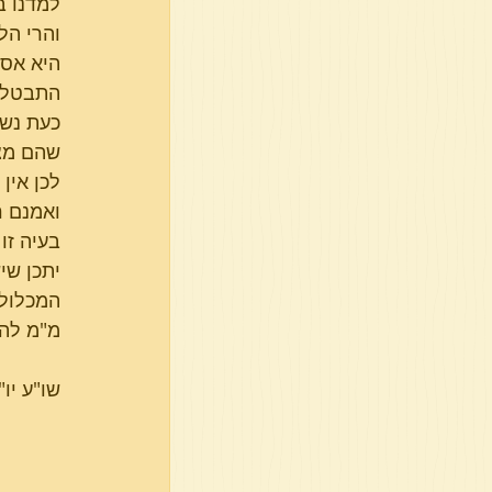
למדנו בד
והרי הל
התבטלה
כעת נשא
שהם מצ
לכן אין
ואמנם ר
בעיה זו
יתכן שי
המכלול 
מ"מ להל
שו"ע יו"
            "המחמיץ בשמרי יין של עובדי כוכבים תוך זמן איסורם, כל העיסה אסורה 