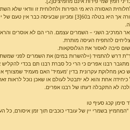
יני חמץ שמי פירות אינם מחמיצים[2].
חלוחית האסורה היא מי הפירות ולחלוחית זו וודאי שלא ה
היא אסורה אך היא בטלה ב60[3] ומכיוון שבעיסה כבר
.
ר המרכיב השני – השמרים עצמם. הרי הם לא אוסרים והרא
ליחים להתפיח העיסה מותרת.
 שום סיבה לאסור את הגלוסקאות.
"ת דרש להתמיד (=להשרות במים) את השמרים לפני שמשתמ
 מתגבר רבנו אפרים כי הרי כל סברת רבנו תם בכדי להקליש 
ש כאן מחלוקת עקרונית בדין 'מעמיד' האם מעמיד שמצורף אליו 
כיחידה אחת והוא לא יתבטל לעולם או שאכן נוכל לראות זאת 
כה לא התקבלה דעתו של רבנו אפרים.
ד סימן קכג סעיף טו
בהנאה".