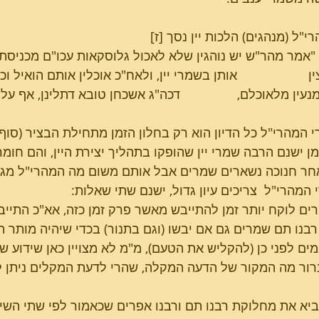
י"ל (מנהגים) הלכות יין נסך [ז]
            "אמר מהר"ש יש נוהגין שלא לאכול גלוסקאות עכו"ם מכנ
                    אותן בשמרי יין, ולאח"כ אוכלין אותם הואיל 
נעין מלאוכלם,                דכה"ג אשכחן טובא דתלינן, אף ע
י המהרי"ל כל הדיון הוא רק בחלון הזמן מתחילת הבציר (סוף 
מן ישנם הרבה שמרי יין שהופקו בתהליך יצירת היין, והם חומ
ר חנוכה נשארים שמרים אבל אותם משום מה המהרי"ל מגד
 המהרי"ל  צריכים עיון גדול, ישנם שתי שאלות:
ים לוקח יותר זמן להתייבש מאשר פרק זמן כזה, אא"כ התייב
בנו תם שמרים גם אם יבשו (וגם בתנור) בכדי שיהיה מותר 
ים לפני כן (להקליש את הטעם), מ"מ לא מצויין כאן שידוע שי
רור מה המקור של הדעה המקלה, שהרי לדעת המקלים ניתן
יא את מחלוקת רבנו תם ורבנו אפרים שכאמור לפי שתי השיט