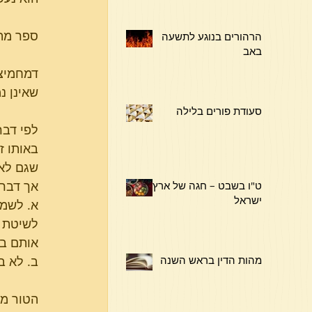
ספר מהר
הרהורים בנוגע לתשעה
באב
דמחמיצין
שאינן נמ
סעודת פורים בלילה
לפי דבר
באותו ז
שגם לאח
אך דברי
ט"ו בשבט – חגה של ארץ
ישראל
א. לשמר
לשיטת ר
אותם במ
מהות הדין בראש השנה
ב. לא ב
הטור מב