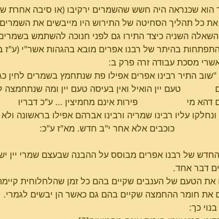
הוא שכנראה היה חשש שהשמרים ירקיבו (או סיבה אחרת שהי
את כל תהליך הסחיטה של התירוש היו מייבשים את השמרים ש
שאלה השניה כיצד התירו גם לפני חנוכה להשתמש בשמרים
התפתחות בהיתר של רבנו אפרים מובא בהגהות אשר"י (ע"ז ב
שרי מסכת עבודה זרה פרק ב:
            "שוב התיר רבינו אפרים אפילו פת שנתחמץ בשמרים לחין
             טעם יין הואיל ואין בעיסה טעם יין ומה שנתחמצ
הא מי                    פירות אינם מחמיצין ... ע"כ דבריו
            ונחלקו עליו רבינו שמריה ורבינו אברהם אפילו בראשונ
                  כוכבים אלא אחר י"ב חדש. מא"ז ע"כ:
חדש של רבנו אפרים מבוסס על ההבנה שבעצם שמרי יין יש 
ם דבר אחד.
את הטעם של הענבים שקיים בהם כל זמן שהלחלוחית קיימת
 את חומר ההחמצה שקיים בהם גם כאשר הן יבשים לגמרי.
נוי כך: