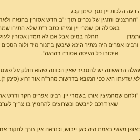
ה דעה הלכות יין נסך סימן קכג
            "החרצנים והזגין של נכרים תוך י"ב חדש אסורין בהנאה ולא
                באכילה וכן שמרי יין ומיהו כתב ר"ת שלא התירו ש
מדן                  תחלה במים אבל אם לא תמדן אסורין לעו
            ורבינו אפרים היה מתיר היכא שיבשן בתנור מיד ולזה הס
             איסורו כל העיסה אסורה בהנאה".
אלה הראשונה יש להסביר שאין הכוונה שהוא חולק על פשט ה
א שדעתו היא כפי המובא בדרשות מהר"ח אור זרוע (סימן ז).
            "ולחם שמחמיצין אותו בשמרי יין, רבינו אפרים חקר ודר
               שאז דרכם לייבשם וכשרוצים להחמיץ בו צריך לער
אופן מעשי באמת היה כאן ייבוש, וכנראה אין צורך לחקור אח