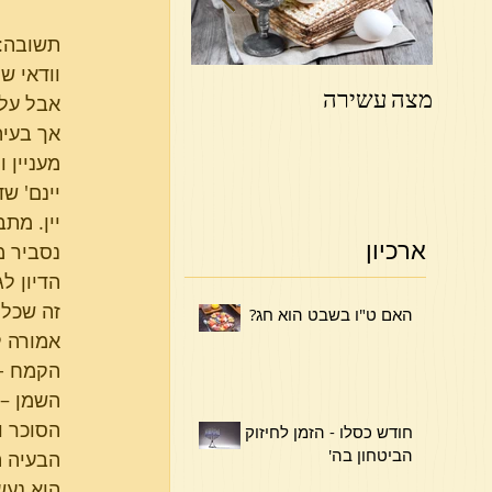
תשובה:
וודאי ש
מצה עשירה
פרשת ויקהל פקודי
אבל על 
אך בעיה
מעניין 
יינם' ש
יין. מת
ארכיון
נסביר מ
הדיון ל
זה שכל 
האם ט"ו בשבט הוא חג?
אמורה ל
הקמח - 
השמן – 
הסוכר ו
חודש כסלו - הזמן לחיזוק
הביטחון בה'
הבעיה ה
הוא נעש