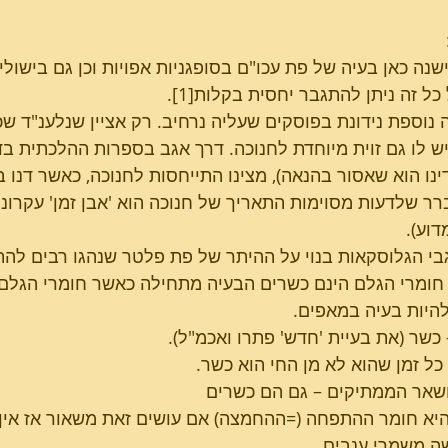
ישנה כאן בעיה של פת עכו"ם בסופגניות אפויות וכן גם בישולי 
פרשת בשלח
טו בשבט - השירה של
כל זה ניתן להתגבר יחסית בקלות[1].
הבריאה
 נוספת נידונת בפוסקים שעליה נרחיב. רק אציין שנלענ"ד שכי
ויש לו גם זוית מיוחדת לחנוכה. דרך אגב בספרות ההלכתית בדי
דינו הוא שאסור בהנאה), מצינו התייחסות לחנוכה, כאשר דנו 
ברר שלדעות מסוימות התאריך של חנוכה הוא 'אבן זמן' עקרוני
דוע).
גבי הגלוסקאות בנוי על ההיתר של פת פלטר שנהגו רבים להתיר
חומרי הגלם הינם כשרים הבעיה מתחילה כאשר חומרי הגלם 
היות בעיה במאפים.
כשר (את בעיית 'חדש' פתרו ואכמ"ל).
כל זמן שהוא לא מן החי הוא כשר.
שאר הממתיקים – גם הם כשרים
יא חומר ההתפחה (=ההחמצה) אם עושים זאת משאור אז אין 
ה משמרי ענבים.