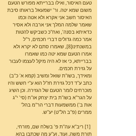
טעם האיסור, ואילו בברייתא מפורש הטעם 
משום שמא יטה. ור' ישמעאל בראותו סיבת 
האיסור חשב אני אקרא ולא אטה וכמו 
שאמר שלמה המלך אני ארבה ולא אסיר 
כדאיתא בסנה', ואח"כ כשביקש להטות 
אמר כמה גדולים דברי חכמים, ר"ל 
במשנתינו[8], שאמרו סתם לא יקרא ולא 
אמרו הטעם שמא יטה כמו שאמרו 
בברייתא, כי אז לא היה מיקל לעצמו לעבור 
על גזירת חכמים. 
ומאידך, בשו"ת שואל ומשיב (קמא א' כ"ב) 
כתב ע"ד דכל גזירת חז"ל הוא ע"י חשש והיו 
מוכרחים לומר הטעם של הגזירה. וכן השיג 
על הגר"א בשו"ת בית יצחק או"ח (סי' י"ג 
אות ב') ממשמעות דברי הר"מ בהל' 
ממרים (פ"ב הל"ט) יע"ש.
 [1] ריב"א עה"ת פ' בשלח שם, מזרחי, 
תורת משה, ועוד, וע"ע מה שכתבו בהא 