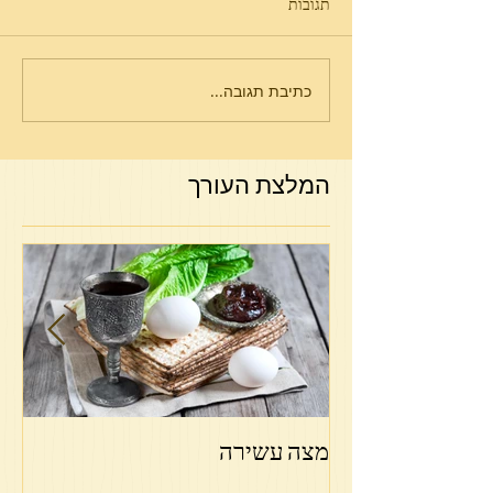
תגובות
כתיבת תגובה...
חודש כסלו - הזמן לחיזוק
הביטחון בה'
המלצת העורך
מצה עשירה
פר