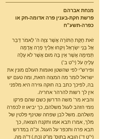
מנחת אברהם
פרשת חקת-בענין פרה אדומה-חק או 
כפרה-תשע"ח
זֹאת חֻקַּת הַתּוֹרָה אֲשֶׁר צִוָּה ה' לֵאמֹר דַּבֵּר 
אֶל בְּנֵי יִשְׂרָאֵל וְיִקְחוּ אֵלֶיךָ פָרָה אֲדֻמָּה 
תְּמִימָה אֲשֶׁר אֵין בָּהּ מוּם אֲשֶׁר לֹא עָלָה 
עָלֶיהָ עֹל (י"ט ב')
ופירש"י לפי שהשטן ואומות העולם מונין את 
ישראל לומר מה המצוה הזאת, ומה טעם יש 
בה, לפיכך כתב בה חוקה גזירה היא מלפני 
אין לך רשות להרהר אחריה.
והביא מר' משה הדרשן כשם שהם פרקו 
נזמי הזהב לעגל משלהם, כך יביאו זו לכפרה 
משלהם. משל לבן שפחה שטינף פלטין של 
מלך, אמרו תבא אמו ותקנח הצואה, כך 
תבא פרה ותכפר על העגל. וכ"ה במדרש 
(י"ט ד') הובא בתוס' מו"ק (כח.) ד"ה מה.