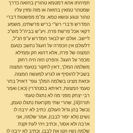
תמיהתו אהא דמטמא טהורין בהזאה כדרך 
שמטהר טמאין בהזאה או מזה ומזין עליו 
טהור ונוגע ונושא טמא. ומ"מ מפשטות דברי 
המדרש ודברי רש"י בריש פרשתינו, משמע 
דקאי אכל פרשת פרה. ויע"ש בביה"ל מש"כ 
ליישב. אולם יש לבאר המדרש ע"פ הנ"ל, 
דלעולם אין הכפרה על העגל נחשב כטעם 
המצוה של פרה, אלא דהוא חק וממילא 
מכפר על העגל. והפרט הזה היה רחוק 
משלמה המלך, דאין לחקור בטעמי המצוה 
בשביל להוסיף או לגרע למעשה המצוה.
וכזאת מצינו בשלמה המלך גופי' דאזיל בתר 
טעמי המצוות, דאיתא בסנהדרין (כא:) ואמר 
רבי יצחק מפני מה לא נתגלו טעמי 
תורה[4], שהרי שתי מקראות נתגלו טעמן, 
נכשל בהן גדול העולם. כתיב לא ירבה לו 
נשים (ולא יסור לבבו), אמר שלמה, אני 
ארבה ולא אסור, וכתיב ויהי לעת זקנת 
שלמה נשיו הטו את לבבו. וכתיב לא ירבה לו 