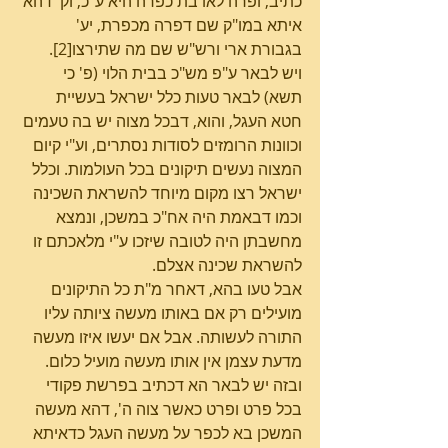
כתיב, ופרה לאו בת כפרה היא ע"כ, וק' דהא 
איתא במו"ק שם דפרה מכפרת, יע' 
בגבורת ארי ורש"ש שם מה שתירצו[2].
ויש לבאר ע"פ מש"כ בבית הלוי (פ' כי 
תשא) לבאר טעות כלל ישראל בעשיית 
חטא העגל, והוא, דבכל מצוה יש בה טעמים 
וכוונות הרומזים לסודות נסתרים, וע"י קיום 
המצוה נעשים תיקונים בכל העולמות. וכלל 
ישראל רצו מקום מיוחד להשראת השכינה 
וכמו דבאמת היה אח"כ במשכן, ונמצא 
מחשבתן היה לטובה שיזכו ע"י מלאכתם זו 
להשראת שכינה אצלם.
אבל טעו בהא, דאחר מ"ת כל התיקונים 
מועילים רק אם באותו מעשה ציותה עליו 
התורה לעשותה. אבל אם יעשו איזו מעשה 
מדעת עצמן אין אותו מעשה מועיל כלום. 
ובזה יש לבאר הא דכתיב בפרשת פקודי 
בכל פרט ופרט כאשר צוה ה', דהא מעשה 
המשכן בא לכפר על מעשה העגל כדאיתא 