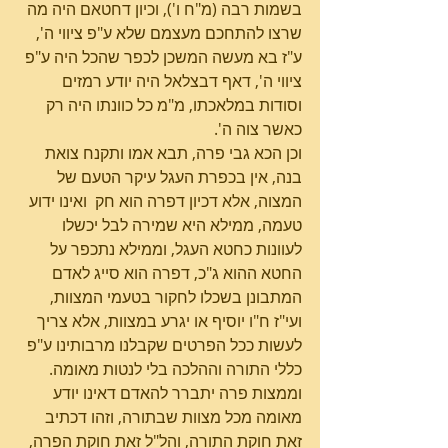
בשמות רבה (מ"ח ו'), וכיון דחטאם היה מה 
שרצו להתחכם מעצמם שלא ע"פ ציווי ה', 
ע"ז בא מעשה המשכן לכפר שהכל היה ע"פ 
ציווי ה', דאף דבצלאל היה יודע רמזים 
וסודות במלאכתו, מ"מ כל כוונתו היה רק 
כאשר צוה ה'.
וכן הכא גבי פרה, תבא אמו ותקנח צואת 
בנה, אין בכפרת העגל עיקר הטעם של 
המצוה, אלא דכיון דפרה הוא חק  ואינו ידוע 
טעמה, ממילא היא שמירה לבל יכשלו 
לעוונות כחטא העגל, וממילא נתכפר על 
החטא ההוא ג"כ, דפרה הוא סייג לאדם 
המתבונן בשכלו לחקור בטעמי המצוות, 
ועי"ז ח"ו יוסיף או יגרע במצוות, אלא צריך 
לעשות ככל הפרטים שקבלנו מרבותינו ע"פ 
כללי התורה וההלכה בלי לנטות מאומה. 
וממצות פרה יתברר להאדם דאינו יודע 
מאומה מכל מצוות שבתורה, וזהו דכתיב 
זאת חוקת התורה, והל"ל זאת חוקת הפרה, 