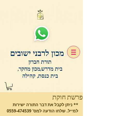
מכון לרבני ישובים
תורת חברון
בית מדרש,מכון מחקר,
בית כנסת, קהילה
פרשת חוקת
** ניתן לקבל את דבר התורה ישירות 
למייל. שלחו הודעה למס' 0559-474539