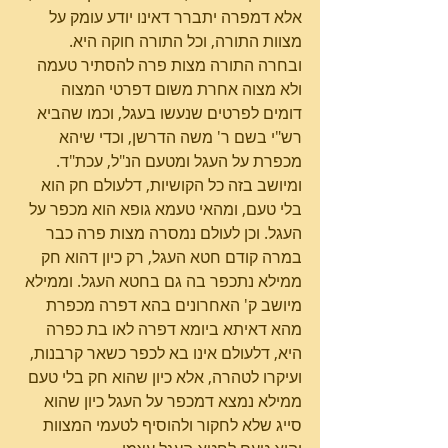
אלא דמפרה יתברר דאינו יודע עומק על 
מצוות התורה, וכל התורה חוקה היא. 
ובחרה התורה מצות פרה להסתיר טעמה 
ולא מצוה אחרת משום דפרטי המצוה 
דומים לפרטים שנעשו בעגל, וכמו שהביא 
רש"י בשם ר' משה הדרשן, וכדי שיהא 
מכפרת על העגל ומטעם הנ"ל, עכת"ד.
ומיושב בזה כל הקושיות, דלעולם חק הוא 
בלי טעם, ומהאי טעמא גופא הוא מכפר על 
העגל. וכן לעולם נמסרה מצות פרה כבר 
במרה קודם חטא העגל, רק כיון דהוא חק 
ממילא נתכפר בה גם בחטא העגל. וממילא 
מיושב ק' האחרונים בהא דפרה מכפרת 
מהא דאיתא ביומא דפרה לאו בת כפרה 
היא, דלעולם אינו בא לכפר כשאר קרבנות, 
ועיקרו לטהרה, אלא כיון שהוא חק בלי טעם 
ממילא נמצא דמכפר על העגל כיון שהוא 
סייג שלא לחקור ולהוסיף לטעמי המצוות 