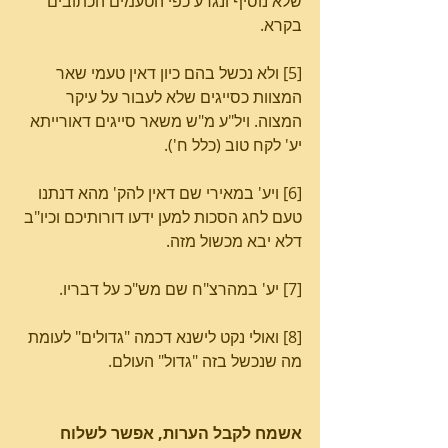
שלא נוסיף ונגרע כפי הטעמים הכתובים 
בקרא.
[5] ולא נכשל בהם כיון דאין טעמי שאר 
המצוות כסייגים שלא לעבור על עיקר 
המצוה. ויל"ע מ"ש משאר סייגים דאורייתא 
יע' לקח טוב (כלל ח').
[6] ויע' במאירי שם דאין להק' מהא דנתנו 
טעם לחג הסכות למען ידעו דורותיכם וכיו"ב 
דלא יבא מכשול מזה.
[7] יע' במהרצ"ח שם מש"כ על דבריו.
[8] ואולי נקט לישנא דכמה "גדולים" לעומת 
מה שנכשל בזה "גדול" העולם.
אשמח לקבל הערות, אפשר לשלוח 