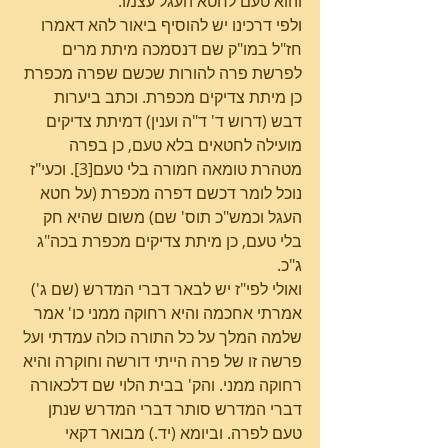
והוא טעם לחטא העגל עצמו.
ולפי דרכינו יש להוסיף ביאור להא דאמרו 
חז"ל במו"ק שם דנסמכה מיתת מרים 
לפרשת פרה להורות שכשם שפרה מכפרת 
כן מיתת צדיקים מכפרת. וכתב ביערות 
דבש (דרוש ד' ד"ה וענין) דמיתת צדיקים 
מועילה לחטאים בלא טעם, כן בפרה 
מטהרת טומאה חמורה בלי טעם[3]. וכעי"ז 
נוכל לומר דכשם דפרה מכפרת (על חטא 
העגל וכמש"כ תוס' שם) משום שהיא חק 
בלי טעם, כן מיתת צדיקים מכפרת בכה"ג 
ג"כ.
ואולי לפי"ז יש לבאר דברי המדרש (שם ג') 
אמרתי אחכמה והיא רחוקה ממני כו' אמר 
שלמה המלך על כל התורה כולה עמדתי ועל 
פרשה זו של פרה הייתי דורשה וחוקרה והיא 
רחוקה ממני. והק' בבית הלוי שם דלכאורה 
דברי המדרש סותר דברי המדרש שנתן 
טעם לפרה. וביומא (יד.) מבואר דקאי 