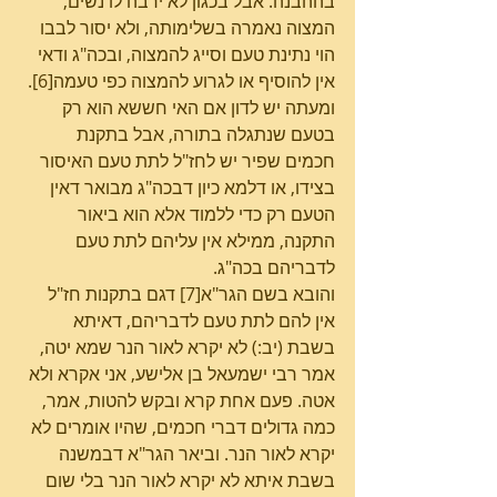
בההבנה. אבל בכגון לא ירבה לו נשים, 
המצוה נאמרה בשלימותה, ולא יסור לבבו 
הוי נתינת טעם וסייג להמצוה, ובכה"ג ודאי 
אין להוסיף או לגרוע להמצוה כפי טעמה[6]. 
ומעתה יש לדון אם האי חששא הוא רק 
בטעם שנתגלה בתורה, אבל בתקנת 
חכמים שפיר יש לחז"ל לתת טעם האיסור 
בצידו, או דלמא כיון דבכה"ג מבואר דאין 
הטעם רק כדי ללמוד אלא הוא ביאור 
התקנה, ממילא אין עליהם לתת טעם 
לדבריהם בכה"ג.
והובא בשם הגר"א[7] דגם בתקנות חז"ל 
אין להם לתת טעם לדבריהם, דאיתא 
בשבת (יב:) לא יקרא לאור הנר שמא יטה, 
אמר רבי ישמעאל בן אלישע, אני אקרא ולא 
אטה. פעם אחת קרא ובקש להטות, אמר, 
כמה גדולים דברי חכמים, שהיו אומרים לא 
יקרא לאור הנר. וביאר הגר"א דבמשנה 
בשבת איתא לא יקרא לאור הנר בלי שום 