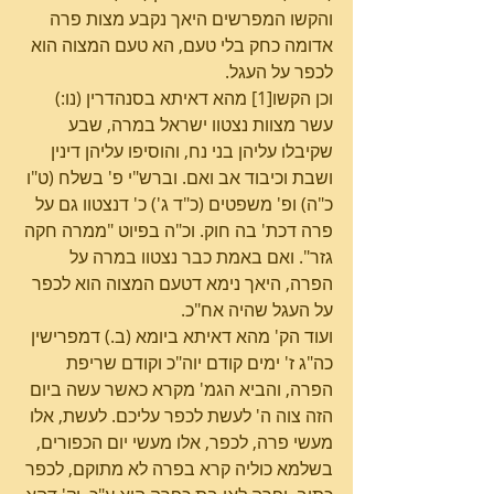
והקשו המפרשים היאך נקבע מצות פרה 
אדומה כחק בלי טעם, הא טעם המצוה הוא 
לכפר על העגל.
וכן הקשו[1] מהא דאיתא בסנהדרין (נו:) 
עשר מצוות נצטוו ישראל במרה, שבע 
שקיבלו עליהן בני נח, והוסיפו עליהן דינין 
ושבת וכיבוד אב ואם. וברש"י פ' בשלח (ט"ו 
כ"ה) ופ' משפטים (כ"ד ג') כ' דנצטוו גם על 
פרה דכת' בה חוק. וכ"ה בפיוט "ממרה חקה 
גזר". ואם באמת כבר נצטוו במרה על 
הפרה, היאך נימא דטעם המצוה הוא לכפר 
על העגל שהיה אח"כ.
ועוד הק' מהא דאיתא ביומא (ב.) דמפרישין 
כה"ג ז' ימים קודם יוה"כ וקודם שריפת 
הפרה, והביא הגמ' מקרא כאשר עשה ביום 
הזה צוה ה' לעשת לכפר עליכם. לעשת, אלו 
מעשי פרה, לכפר, אלו מעשי יום הכפורים, 
בשלמא כוליה קרא בפרה לא מתוקם, לכפר 