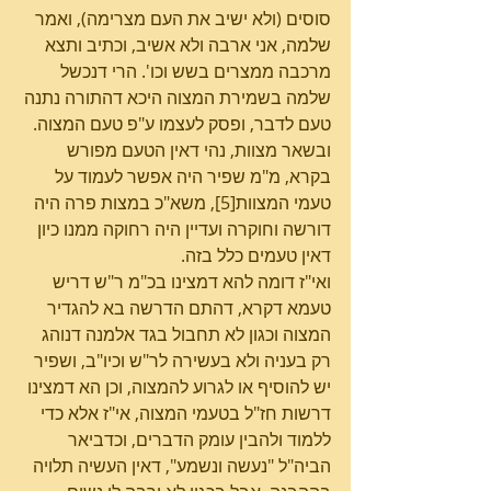
סוסים (ולא ישיב את העם מצרימה), ואמר 
שלמה, אני ארבה ולא אשיב, וכתיב ותצא 
מרכבה ממצרים בשש וכו'. הרי דנכשל 
שלמה בשמירת המצוה היכא דהתורה נתנה 
טעם לדבר, ופסק לעצמו ע"פ טעם המצוה. 
ובשאר מצוות, נהי דאין הטעם מפורש 
בקרא, מ"מ שפיר היה אפשר לעמוד על 
טעמי המצוות[5], משא"כ במצות פרה היה 
דורשה וחוקרה ועדיין היה רחוקה ממנו כיון 
דאין טעמים כלל בזה.
ואי"ז דומה להא דמצינו בכ"מ ר"ש דריש 
טעמא דקרא, דהתם הדרשה בא להגדיר 
המצוה וכגון לא תחבול בגד אלמנה דנוהג 
רק בעניה ולא בעשירה לר"ש וכיו"ב, ושפיר 
יש להוסיף או לגרוע להמצוה, וכן הא דמצינו 
דרשות חז"ל בטעמי המצוה, אי"ז אלא כדי 
ללמוד ולהבין עומק הדברים, וכדביאר 
הביה"ל "נעשה ונשמע", דאין העשיה תלויה 