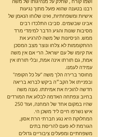
ושמו קורח , שחלק על מנהיגותו של משה 
רבנו בטענה שהוא פועל מתוך נגיעות 
אישיות ומשפחתיות, ואינו שלוחו הנאמן של 
אבינו שבשמים. סביבו התלכדו רבים 
מסיבות שונות והגיע הדבר למימדי מרד 
ממש. הניסיונות של משה להרגיע את 
ההתקוממות לא צלחו ונוצר מצב המסכן 
את קיומו של עם ישראל. הרי אם אין משה 
אמת, גם תורתו אינה אמת, ובלי תורתו אין 
עמידה לעמנו.
מחוסר ברירה הלך משה "על כל הקופה" 
ובפנייתו אל הקב״ה ביקש לברוא בריאה 
חדשה להוכיח את אמיתתו. נענה משה 
בחיוב ונפתחה האדמה לבלוע את המורדים 
שהיו במקום אחד של המחנה, ועוד 250 
איש נשרפו חיים ליד משכן הי.
המחלוקת היא נגע חברתי הרת אסון, 
הגורמת לא פעם להריסת בתים 
משפחתיים ומפעלים ציבוריים גדולים 