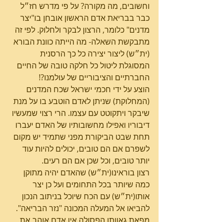
וחשובים, מה מקורה? על פי מדרש חז״ל 
כבר בבריאת אדם הראשון אובחן בו"יצר 
מדנים" כלומר, הרצון לבקר ולחלוק. לפי זה 
מתבקשת השאלה- מה הייתה כוונת הבורא 
(ית״ש) ליצור יצירה כל כך הרסנית 
המסוגלת ליטול כל חלקה טובה של החיים 
החברתיים והציבוריים של עולמנו?!
הוצע על ידי חכמי ישראל שכח המדנים 
(המחלוקת) שניתן לאדם הוטבע בו על מנת 
שיבקר ויתקוטט עם עצמו. הרי רצוי שמעשיו 
דיבוריו ואפילו מחשובותיו של האדם יעברו 
תחת שבט הביקורת מפני שתמיד יש מקום 
לשפרם אם הם טובים, יכולים להיות עוד 
יותר טובים, וכל שכן אם הם רעים.
רצון בוראינו(ית״ש) שהאדם יהיה מתוקן 
כמה שיותר בכל התחומים ועל כן יצר 
אותו(ית״ש) עם הכח שיוכל בניתוב הנכון 
להביאו אל המעלה המכונה "נזר הבריאה". 
מפאת גאוותו הפסולה אין אדם אוהב את 