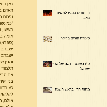
כאן ובא
האדם ב
הרהורים בנוגע לתשעה
נפתח הנ
באב
"כמעשה 
תעשו; ו
אומה בא
סעודת פורים בלילה
(ספרא) 
ישבתם ל
ישבתם ב
ומנין ש
ט"ו בשבט – חגה של ארץ
תלמוד ל
ישראל
אם הבינ
בני ישר
כעובדות
מהות הדין בראש השנה
לקלקול 
אולם, ה
אלא שיש