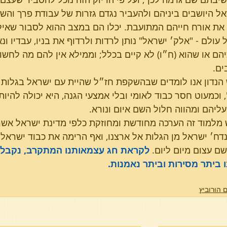
ל היושבים ביניהם ולהעביר נגדם גזרות של עבודת פרך והש
את אורח חייהם המתועבת. יכלו הם במצב ההוא לסבור שאילו
 עולם - "אלק׳ ישראל" נותן לרדות ולרדוף את בניו, עבדיו ונ
הם או שהוא (ח״ו) לא קיים בכלל; וממילא אין להם מה לחש
ים.
נדון אנו לומדים שבהשקפת חז״ל שהיית עם ישראל בגלות כ
 וכמעוט חסר כבוד לאומי ובלי אמצעי הגנה, היא יכולה להיות
ליהם ומהווה חלול השם איום ונורא.
למוד זה הערכה מחודשת ומחוזקת כלפי מדינת ישראל אשר 
דח׳ ישראל מן הגלות אל ארצנו, ואף הרימה את כבוד ישראל מ
ם עצום מיום ליום. 
לקראת חג עצמאותנו המתקרב, נקבל ע
 ביתר מסירות וביתר נאמנות.
 הורוביץ