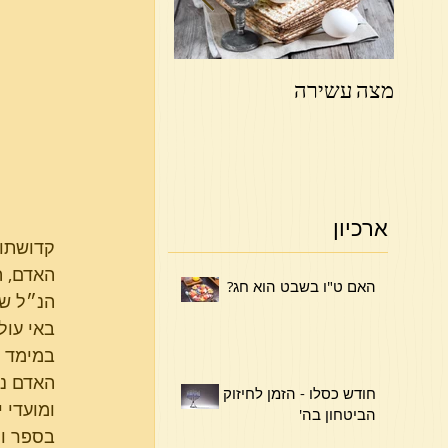
מצה עשירה
פרשת ויקהל פקודי
ארכיון
האדם, ה
האם ט"ו בשבט הוא חג?
הנ״ל של
באי עול
במימד ה
האדם נב
חודש כסלו - הזמן לחיזוק
ומועדי 
הביטחון בה'
בספר וי