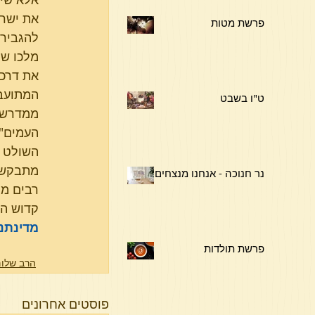
את ישרא
פרשת מטות
להגביר 
מלכו של
את דרכי
המתועב
ט"ו בשבט
ממדרש ה
העמים",
השולט ע
מתבקש מ
נר חנוכה - אנחנו מנצחים !
רבים מנ
קדוש הש
מדינתנו
פרשת תולדות
הרב שלום
פוסטים אחרונים