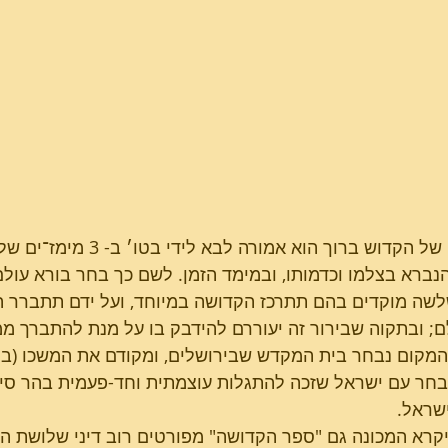
פרשת בשלח
טו בשבט - השירה של
הבריאה
קדושתו של הקדוש ברוך הוא 
נברא בצלמו וכדמותו, ובמימד הזמן. לשם כך בחר בורא עול
שה מוקדים בהם תתרכז הקדושה במיוחד, ועל ידם תתברר הימ
ם; ובתקוה שבירור זה יעוררם להידבק בו על מנת להתברך ממ
מקום נבחר בית המקדש שבירושלים, ומקודם את המשכו (בה
חר עם ישראל שזכה להתגלות עוצמתית וחד-פעמית בהר סיני
ישראל.
קרא המכונה גם "ספר הקדושה" מפורטים רוב דיני שלושת ה