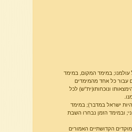
פרשת בא
פרשת וארא
אמורה לבא לידי בטו׳ ב- 3 מימז־ים של עולמנו; במימד המקום, במימד 
ם עבור כל אחד מהמימדים 
צאותו ונוכחותו(ית"ש) לכל 
נו.
יות ישראל במדבר); במימד 
; ובמימד הזמן נבחרו השבת 
מוקדים הקדושתיים האמורים 