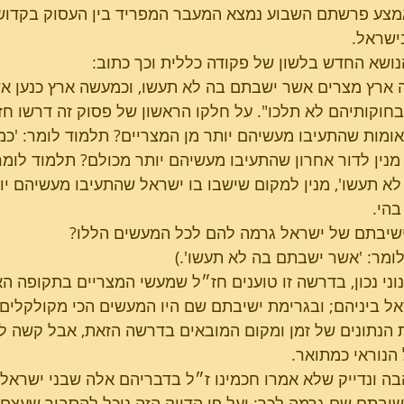
מצע פרשתם השבוע נמצא המעבר המפריד בין העסוק בקדוש
ישראל.
ושא החדש בלשון של פקודה כללית וכך כתוב:
ארץ מצרים אשר ישבתם בה לא תעשו, וכמעשה ארץ כנען אש
בחוקותיהם לא תלכו". על חלקו הראשון של פסוק זה דרשו חז״
ומות שהתעיבו מעשיהם יותר מן המצריים? תלמוד לומר: 'כמ
מנין לדור אחרון שהתעיבו מעשיהם יותר מכולם? תלמוד לומ
א תעשו', מנין למקום שישבו בו ישראל שהתעיבו מעשיהם יו
הי.
ישיבתם של ישראל גרמה להם לכל המעשים הללו?
ומר: 'אשר ישבתם בה לא תעשו'.)
וני נכון, בדרשה זו טוענים חז״ל שמעשי המצריים בתקופה ה
אל ביניהם; ובגרימת ישיבתם שם היו המעשים הכי מקולקלים 
 הנתונים של זמן ומקום המובאים בדרשה הזאת, אבל קשה לק
הנוראי כמתואר.
בה ונדייק שלא אמרו חכמינו ז״ל בדבריהם אלה שבני ישראל 
יבתם שם גרמה לכך; ועל פי הדיוק הזה נוכל להסביר שעצם