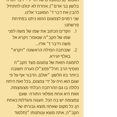
בלשון בני אדם״); אחרת לא יכולנו להתחיל 
להבין את דבר ד׳ המועבר אלינו.
שני רמזים לצמצום ההוא ניתנו בפתיחת 
פרשתנו: 
הקדים הכתוב את שמו של משה לפני 
שמו של הקב״ה שנאמר: ויקרא אל 
משה וידבר ד׳ אליו...  
שנכתבה המילה הראשונה ״ויקרא״ 
באלף זעירא. 
לתמונה הזאת של צמצום מצד הקב״ה 
מוסיף הרב חרל״פ(זצ״ל) הערה חשובה 
ביותר בזו הלשון: ״אולם, הדבור אף על פי 
שגם הוא היה על ידי צמצום, בכל זאת היתה 
כלולה בו גם ההרחבה הבלתי מצומצמת. 
וזאת היא אחת מפלאי התורה- שעם 
צמצומה יש בה הכל. הענוה והגדלות כאחת 
הן: כל מקום שאתה מוצא גבורתו של 
הקב״ה, אתה מוצא ענותנותו ״(תלמוד 