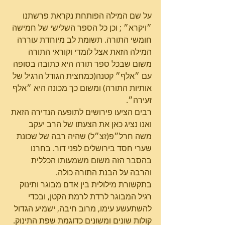
על שם המילה הפותחת נקראת פרשתנו 
״ויקרא״ ; וכן כל הספר השלישי של חמישה 
חומשי התורה. תשומת לב מיוחדת עוררה 
המילה הזאת אצל לומדי וקוראי התורה 
משום שבכל ספר תורה היא כתובה בסופה 
עם ״אלף״ קטנה(כמחצית הגודל הרגיל של 
אותיות התורה) ומשום כך מכונה היא ״אלף 
זעירה״.
רבים הציעו פירושים לתופעה הנדירה הזאת 
ואנו נציג כאן את הצעתו של הרב יעקב 
משה חרל״פ(זצ״ל) שהיה רבה של שכונת 
שערי חסד בירושלים לפני דור. בחרנו 
בהסבר הזה משום משמעותו הכללית 
והרבה על הבנת התורה כולה.
בתקשורת מילולית בין אדם מבוגר ותינוק 
רגיל המבוגר לרדת לרמת הקטן, ובכדי 
להשתעשע עימו, מרוב חיבה, ישמיע הגדול 
קולות שונים ומשונים כדוגמת שפת התינוק. 