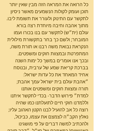
כל הרואה את המראה הזה מבין שאין יותר 
תוכן ועומק לקולות הנשמעים מאשר ניסיון 
לתקשר עם התינוק ולעורר את תשומת ליבו.
מתוך אהבה וחיבה מיוחדת רצה בורא 
עולם (ית״ש) לתקשר עם בנו בכורו ועמו 
המובחר; ולשם כך בחר בתקשורת מילולית 
הנקראת נבואת משה רבנו או תורת משה, 
המתפרטת ובמצוות חוקים ומשפטים.
ובכך אנו אומרים במשך כל ימות השנה 
בברכת קריאת שמע של ערבית, ובנוסח 
אחיד המאחד את כל עדות ישראל:
״אהבת עולם בית ישראל עמך אהבת; 
תורה ומצוות חוקים ומשפטים אותנו 
למדת״ פירוש הדבר- בכדי לתקשר איתנו 
וללמדנו חוקי חיים לתועלתנו כמו שהיה 
רוצה כל אב להועיל לבנו הקטן האהוב עליו; 
נאלץ הקב״ה לצמצם את עצמו, כביכול, 
ולהכתיב למשה דברים על פי מושגינו 
האנושיים( כמאמרם של חז״ל -״דבר תורה 