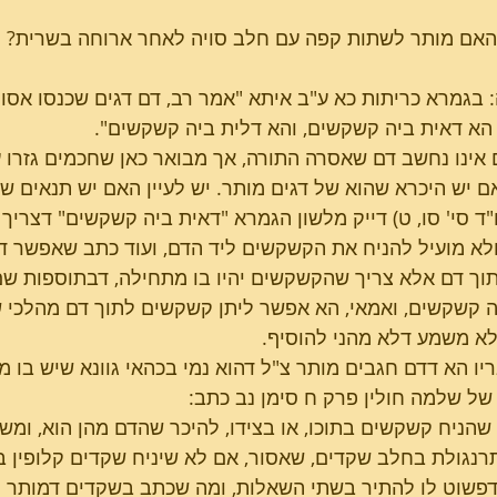
האם מותר לשתות קפה עם חלב סויה לאחר ארוחה בשרית?
פרשת בשלח
טו בשבט - השירה של
 בגמרא כריתות כא ע"ב איתא "אמר רב, דם דגים שכנסו אסור,
 הא דאית ביה קשקשים, והא דלית ביה קשקשים".
הבריאה
 אינו נחשב דם שאסרה התורה, אך מבואר כאן שחכמים גזרו ע
 יש היכרא שהוא של דגים מותר. יש לעיין האם יש תנאים ש
ו"ד סי' סו, ט) דייק מלשון הגמרא "דאית ביה קשקשים" דצריך
לא מועיל להניח את הקשקשים ליד הדם, ועוד כתב שאפשר ד
תוך דם אלא צריך שהקשקשים יהיו בו מתחילה, דבתוספות ש
ה קשקשים, ואמאי, הא אפשר ליתן קשקשים לתוך דם מהלכי ש
לא משמע דלא מהני להוסיף.
ריו הא דדם חגבים מותר צ"ל דהוא נמי בכהאי גוונא שיש בו
של שלמה חולין פרק ח סימן נב כתב:
 שהניח קשקשים בתוכו, או בצידו, להיכר שהדם מהן הוא, ומשום
רנגולת בחלב שקדים, שאסור, אם לא שיניח שקדים קלופין בתו
פשוט לו להתיר בשתי השאלות, ומה שכתב בשקדים דמותר היינ