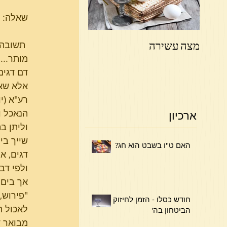
שאלה: 
מצה עשירה
פרשת ויקהל פקודי
 תשובה:
מותר...
דם דגים
אלא שאם
רע"א (י
הנאכל ו
ארכיון
וליתן ב
שייך בי
האם ט"ו בשבט הוא חג?
דגים, א
ולפי דב
אך בים 
"פירוש,
חודש כסלו - הזמן לחיזוק
לאכול ת
הביטחון בה'
מבואר ד