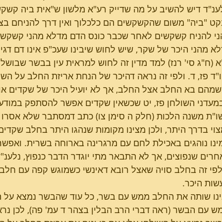
ענ"ד דיש להשיב על מה שדייק רע"א מלשון ש"אית ביה קשקשי
קט "ביה" משום שהקשקשים הם כלכלוך ואין דרך להניחם בציד
י להניח קשקשים לאחר שכבר כונס הדם מדלא מהני קשקשים
א מהני היכר של שקר, שיש לחוש שיבינו שעכ"פ אינו דם דגים
 (ח"ג סי' רנז) למד מדין זה לחוש למראית עין בבשר שבושל 
ו"ד פז, ד. ולפי זה נראה דהיכר של הנחת אריזת החלב על השו
מהם בא החלב אצל החלב, אך לא יועיל היכר של שקדים או 
עדני השולחן פז, יט שכשאין שקדים אפשר להסתפק במודע
ו"ת משנה הלכות (חלק ה סימן צו) כתב דמסתבר שלא אסרו 
צוי בדרך היתר, ולכן מצינו מקומות שנהגו היתר בחלב שקדים,
מינו נוהגים באכילת לחם עם מרגרינה בארוחה בשרית. ואפשר
חרים שנפוצים, אך לא התבאר מתי יוגדר הדבר כנפוץ, נלענ"
לפי זה בחלב סויה שאצל רובא דאינשי כשמוגש קפה עם חלב
שות היכר.
נו שותה את החלב ממש עם בשר, כל עוד שהבשר נמצא על הש
ש עם הבשר (ראה דברי הרב הבלין בצהר ד עמ' פה), לכן נראה