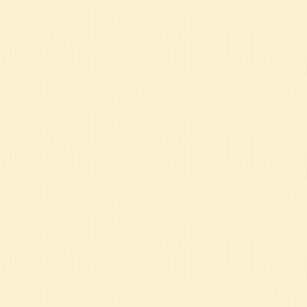
ט 1
ם
ם
ם