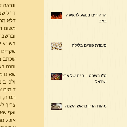
ונראה ל
די"ל שנ
הרהורים בנוגע לתשעה
דלא מהנ
באב
משום דל
וברשב"א
בשו"ע י
סעודת פורים בלילה
שקדים ש
שכתב במ
והנה בש
שאינו מ
ט"ו בשבט – חגה של ארץ
ולכן בי
ישראל
דומים א
תמיה, ו
צריך לע
מהות הדין בראש השנה
ואף שאי
אוכל ממ