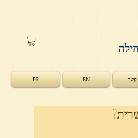
הילה
 קשר
EN
FR
רית?