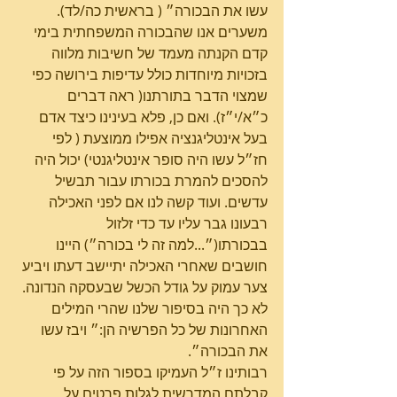
עשו את הבכורה״ ( בראשית כה/לד).
משערים אנו שהבכורה המשפחתית בימי 
קדם הקנתה מעמד של חשיבות מלווה 
בזכויות מיוחדות כולל עדיפות בירושה כפי 
שמצוי הדבר בתורתנו( ראה דברים 
כ״א/י״ז). ואם כן, פלא בעינינו כיצד אדם 
בעל אינטליגנציה אפילו ממוצעת ( לפי 
חז״ל עשו היה סופר אינטליגנטי) יכול היה 
להסכים להמרת בכורתו עבור תבשיל 
עדשים. ועוד קשה לנו אם לפני האכילה 
רבעונו גבר עליו עד כדי זלזול 
בבכורתו(״...למה זה לי בכורה״) היינו 
חושבים שאחרי האכילה יתיישב דעתו ויביע 
צער עמוק על גודל הכשל שבעסקה הנדונה. 
לא כך היה בסיפור שלנו שהרי המילים 
האחרונות של כל הפרשיה הן:״ ויבז עשו 
את הבכורה״.
רבותינו ז״ל העמיקו בספור הזה על פי 
קבלתם המדרשית לגלות פרטים על 