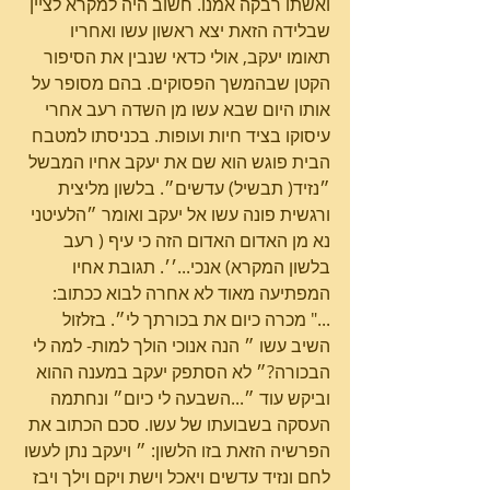
ואשתו רבקה אמנו. חשוב היה למקרא לציין 
שבלידה הזאת יצא ראשון עשו ואחריו 
תאומו יעקב, אולי כדאי שנבין את הסיפור 
הקטן שבהמשך הפסוקים. בהם מסופר על 
אותו היום שבא עשו מן השדה רעב אחרי 
עיסוקו בציד חיות ועופות. בכניסתו למטבח 
הבית פוגש הוא שם את יעקב אחיו המבשל 
״נזיד( תבשיל) עדשים״. בלשון מליצית 
ורגשית פונה עשו אל יעקב ואומר ״הלעיטני 
נא מן האדום האדום הזה כי עיף ( רעב 
בלשון המקרא) אנכי...׳׳. תגובת אחיו 
המפתיעה מאוד לא אחרה לבוא ככתוב:
..." מכרה כיום את בכורתך לי״. בזלזול 
השיב עשו ״ הנה אנוכי הולך למות- למה לי 
הבכורה?״ לא הסתפק יעקב במענה ההוא 
וביקש עוד ״...השבעה לי כיום״ ונחתמה 
העסקה בשבועתו של עשו. סכם הכתוב את 
הפרשיה הזאת בזו הלשון: ״ ויעקב נתן לעשו 
לחם ונזיד עדשים ויאכל וישת ויקם וילך ויבז 