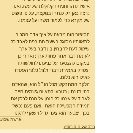
אישיותו הרוחנית הקלוקלת של עשו, ואנו 
נרצה כאן רק לנתחו במקצת, על פי פשוטו 
של מקרא כדי ללמוד משהו על עצמנו.          
      י
הסיפור הזה מראה על איך אדם המכור 
לתאוותיו מסוגל בשעת התורפה לאבד כל 
שיקול דעת להבחין בין דבר בעל ערך 
לעומת דבר אחר פחות ערך; ואחרי כן 
במקום להצטער על כניעתו לחולשותיו 
יצטדק באמירת דברי זלזול כלפי הפסדו 
כאילו הוא כלום.
הלקח המתבקש מכל הנ״ל הוא, שהאדם 
בהיותו נתון בטבעו לתאווה גשמית חייב 
לעבוד על עצמו כל הזמן על מנת לרסן את 
המידה המכשילה הזאת ; ואם פעם נכשל 
בכך, יצטער הוא צער גדול וישאף לתקנו.
פרשת שבוע
הרב שלום הורוביץ