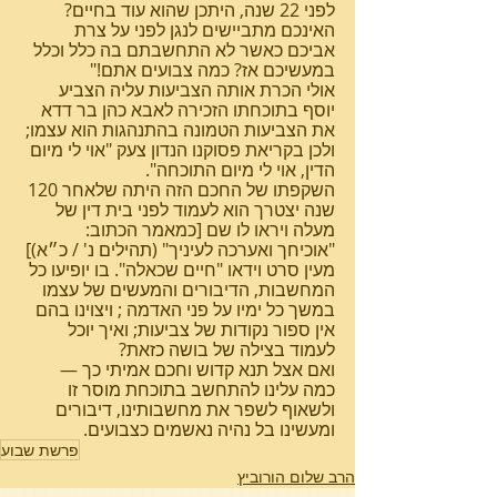
לפני 22 שנה, היתכן שהוא עוד בחיים? 
האינכם מתביישים לנגן לפני על צרת 
אביכם כאשר לא התחשבתם בה כלל וכלל 
במעשיכם אז? כמה צבועים אתם!"
אולי הכרת אותה הצביעות עליה הצביע 
יוסף בתוכחתו הזכירה לאבא כהן בר דדא 
את הצביעות הטמונה בהתנהגות הוא עצמו; 
ולכן בקריאת פסוקנו הנדון צעק "אוי לי מיום 
הדין, אוי לי מיום התוכחה".
השקפתו של החכם הזה היתה שלאחר 120 
שנה יצטרך הוא לעמוד לפני בית דין של 
מעלה ויראו לו שם [כמאמר הכתוב: 
"אוכיחך ואערכה לעיניך" (תהילים נ' / כ״א)] 
מעין סרט וידאו "חיים שכאלה". בו יופיעו כל 
המחשבות, הדיבורים והמעשים של עצמו 
במשך כל ימיו על פני האדמה ; ויצוינו בהם 
אין ספור נקודות של צביעות; ואיך יוכל 
לעמוד בצילה של בושה כזאת?
ואם אצל תנא קדוש וחכם אמיתי כך — 
כמה עלינו להתחשב בתוכחת מוסר זו 
ולשאוף לשפר את מחשבותינו, דיבורים 
ומעשינו בל נהיה נאשמים כצבועים.
פרשת שבוע
הרב שלום הורוביץ