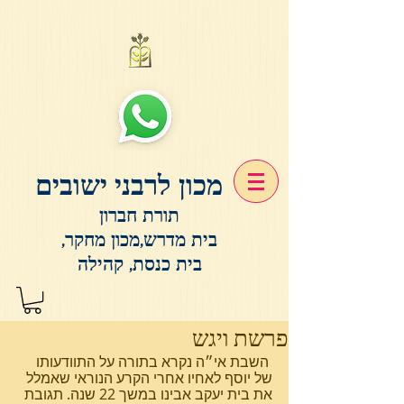
מכון לרבני ישובים
תורת חברון
בית מדרש,מכון מחקר,
בית כנסת, קהילה
פרשת ויגש
 השבת אי״ה נקרא בתורה על התוודעותו 
של יוסף לאחיו אחרי הקרע הנוראי שאמלל 
את בית יעקב אבינו במשך 22 שנה. תגובת 