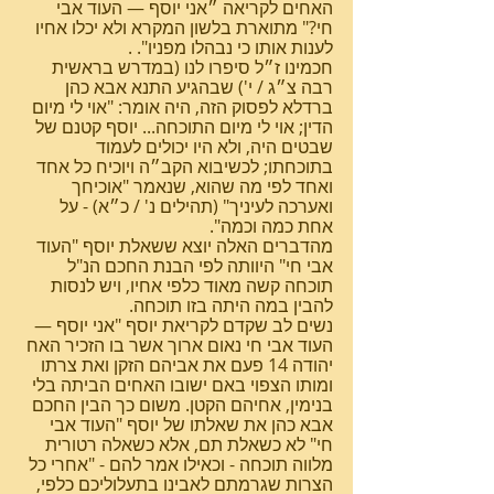
האחים לקריאה ״אני יוסף — העוד אבי 
חי?" מתוארת בלשון המקרא ולא יכלו אחיו 
לענות אותו כי נבהלו מפניו". .
חכמינו ז״ל סיפרו לנו (במדרש בראשית 
רבה צ״ג / י') שבהגיע התנא אבא כהן 
ברדלא לפסוק הזה, היה אומר: "אוי לי מיום 
הדין; אוי לי מיום התוכחה... יוסף קטנם של 
שבטים היה, ולא היו יכולים לעמוד 
בתוכחתו; לכשיבוא הקב״ה ויוכיח כל אחד 
ואחד לפי מה שהוא, שנאמר "אוכיחך 
ואערכה לעיניך" (תהילים נ' / כ״א) - על 
אחת כמה וכמה".
מהדברים האלה יוצא ששאלת יוסף "העוד 
אבי חי" היוותה לפי הבנת החכם הנ"ל 
תוכחה קשה מאוד כלפי אחיו, ויש לנסות 
להבין במה היתה בזו תוכחה.
נשים לב שקדם לקריאת יוסף "אני יוסף — 
העוד אבי חי נאום ארוך אשר בו הזכיר האח 
יהודה 14 פעם את אביהם הזקן ואת צרתו 
ומותו הצפוי באם ישובו האחים הביתה בלי 
בנימין, אחיהם הקטן. משום כך הבין החכם 
אבא כהן את שאלתו של יוסף "העוד אבי 
חי" לא כשאלת תם, אלא כשאלה רטורית 
מלווה תוכחה - וכאילו אמר להם - "אחרי כל 
הצרות שגרמתם לאבינו בתעלוליכם כלפי, 